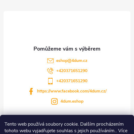
á
p
a
t
eshop
@
4dum.cz
í
+420371651290
+420371651290
https://www.facebook.com/4dum.cz/
4dum.eshop
Tento web používá soubory cookie. Dalším procházením
Informace pro vás
tohoto webu vyjadřujete souhlas s jejich používáním.. Více