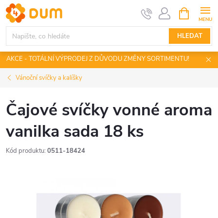
Přejít
NÁKUPNÍ
KOŠÍK
na
obsah
HLEDAT
AKCE - TOTÁLNÍ VÝPRODEJ Z DŮVODU ZMĚNY SORTIMENTU!
Vánoční svíčky a kalíšky
Čajové svíčky vonné aroma
vanilka sada 18 ks
Kód produktu:
0511-18424