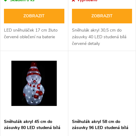
o
Skladem
8 ks
Vyprodáno
o
d
ZOBRAZIT
ZOBRAZIT
d
u
LED sněhuláček 17 cm žluto
Sněhulák akryl 30,5 cm do
u
červené oblečení na baterie
zásuvky 40 LED studená bílá
k
červené detaily
k
t
t
ů
ů
Sněhulák akryl 45 cm do
Sněhulák akryl 58 cm do
zásuvky 80 LED studená bílá
zásuvky 96 LED studená bílá
červený
červeno zelený