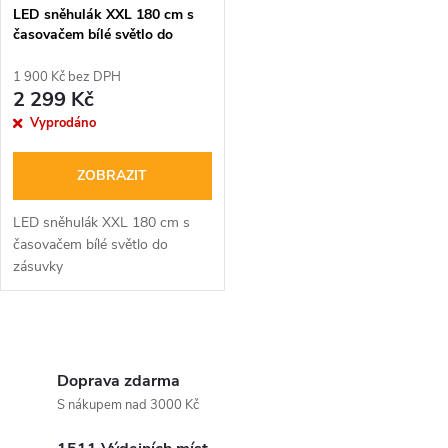
LED sněhulák XXL 180 cm s
časovačem bílé světlo do
zásuvky
1 900 Kč bez DPH
2 299 Kč
Vyprodáno
ZOBRAZIT
LED sněhulák XXL 180 cm s
časovačem bílé světlo do
zásuvky
O
v
Doprava zdarma
S nákupem nad 3000 Kč
l