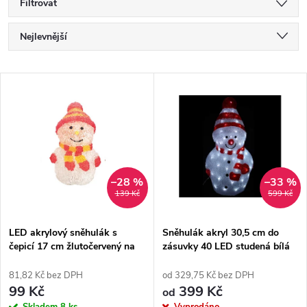
Filtrovat
Ř
Nejlevnější
a
Nejdražší
V
Nejprodávanější
z
ý
Abecedně
e
p
n
i
–28 %
–33 %
139 Kč
599 Kč
í
s
p
LED akrylový sněhulák s
Sněhulák akryl 30,5 cm do
čepicí 17 cm žlutočervený na
zásuvky 40 LED studená bílá
p
baterie
červený
r
81,82 Kč bez DPH
od 329,75 Kč bez DPH
r
99 Kč
399 Kč
od