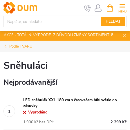
Přejít
NÁKUPNÍ
KOŠÍK
na
obsah
HLEDAT
AKCE - TOTÁLNÍ VÝPRODEJ Z DŮVODU ZMĚNY SORTIMENTU!
Podle TVARU
Sněhuláci
Nejprodávanější
LED sněhulák XXL 180 cm s časovačem bílé světlo do
zásuvky
Vyprodáno
1 900 Kč bez DPH
2 299 Kč