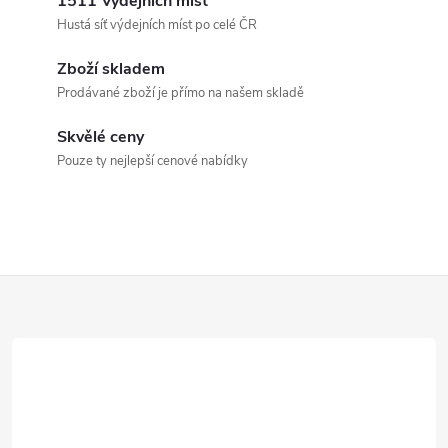
1511 Výdejních míst
á
Hustá síť výdejních míst po celé ČR
d
Zboží skladem
a
Prodávané zboží je přímo na našem skladě
c
Skvělé ceny
Pouze ty nejlepší cenové nabídky
í
p
r
Z
v
k
á
y
p
v