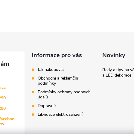
Informace pro vás
Novinky
Jak nakupovat
Rady a tipy na v
a LED dekorace
Obchodní a reklamční
podmínky
.cz
Podmínky ochrany osobních
údajů
290
Dopravné
290
Likvidace elektrozařízení
faceboo
z/