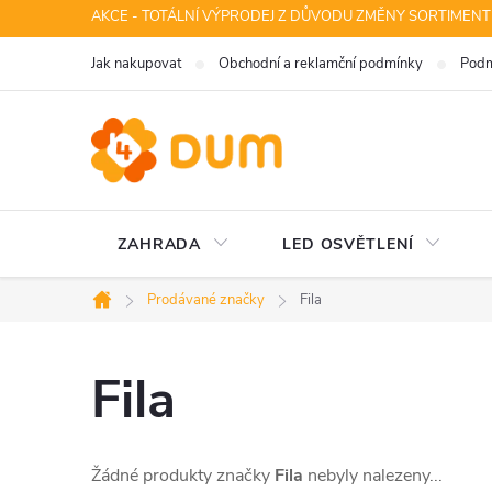
Přejít
AKCE - TOTÁLNÍ VÝPRODEJ Z DŮVODU ZMĚNY SORTIMENT
na
Jak nakupovat
Obchodní a reklamční podmínky
Podm
obsah
ZAHRADA
LED OSVĚTLENÍ
Prodávané značky
Fila
Domů
Fila
Žádné produkty značky
Fila
nebyly nalezeny...