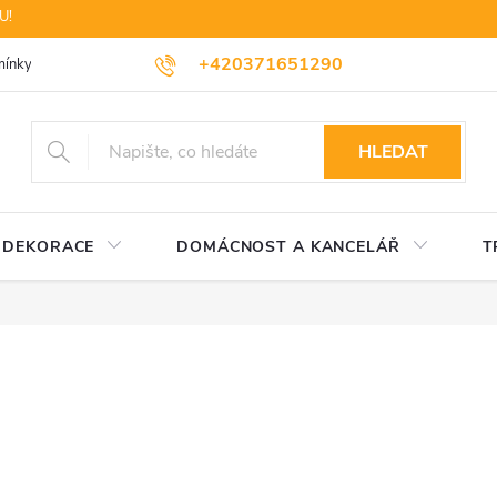
U!
+420371651290
ínky ochrany osobních údajů
Dopravné
Likvidace elektrozařízení
HLEDAT
DEKORACE
DOMÁCNOST A KANCELÁŘ
T