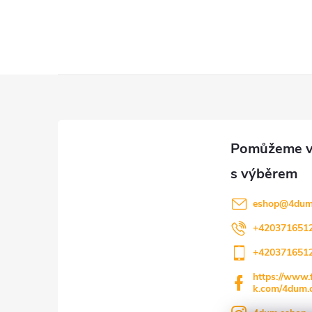
Z
á
p
a
eshop
@
4dum
t
+420371651
+420371651
í
https://www.
k.com/4dum.c