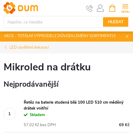
Přejít
NÁKUPNÍ
KOŠÍK
na
obsah
HLEDAT
AKCE - TOTÁLNÍ VÝPRODEJ Z DŮVODU ZMĚNY SORTIMENTU!
LED osvětlení dekorací
Mikroled na drátku
Nejprodávanější
Řetěz na baterie studená bílá 100 LED 510 cm měděný
drátek vnitřní
Skladem
57,02 Kč bez DPH
69 Kč