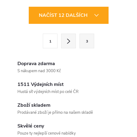
O
NAČÍST 12 DALŠÍCH
v
l
S
1
3
t
á
r
d
á
Doprava zdarma
a
n
S nákupem nad 3000 Kč
k
c
1511 Výdejních míst
o
Hustá síť výdejních míst po celé ČR
í
v
á
Zboží skladem
p
Prodávané zboží je přímo na našem skladě
n
r
í
Skvělé ceny
v
Pouze ty nejlepší cenové nabídky