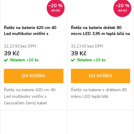
–20 %
–20 %
49 Kč
49 Kč
Řetěz na baterie 420 cm 40
Řetěz na baterie drátek 80
Led multikolor vnitřní s
micro LED 3,95 m teplá bílá na
časovačem černý kabel
3x AA
32,23 Kč bez DPH
32,23 Kč bez DPH
39 Kč
39 Kč
Skladem
>10 ks
Skladem
>10 ks
DO KOŠÍKU
DO KOŠÍKU
Řetěz na baterie 420 cm 40
Řetěz na baterie s drátkem 80
Led multikolor vnitřní s
mikro LED teplá bílá
časovačem černý kabel