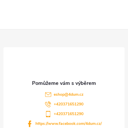
k
y
v
Z
ý
á
p
p
i
a
s
u
t
eshop
@
4dum.cz
í
+420371651290
+420371651290
https://www.facebook.com/4dum.cz/