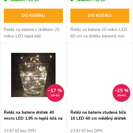
o
Skladem
>10 ks
Skladem
>10 ks
o
d
DO KOŠÍKU
DO KOŠÍKU
d
u
Řetěz na baterie s drátkem 20
Řetěz na baterie 10 mikro LED
u
mikro LED teplá bílá
60 cm na drátku barevný mix
k
k
t
t
ů
ů
–17 %
–25 %
35 Kč
39 Kč
Řetěz na baterie drátek 40
Řetěz na baterie studená bílá
micro LED 1,95 m teplá bílá na
10 LED 60 cm měděný drátek
2x AA
vnitřní
23,97 Kč bez DPH
23,97 Kč bez DPH