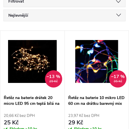
Filtrovat
Ř
Nejlevnější
a
Nejdražší
V
Nejprodávanější
z
ý
Abecedně
e
p
n
i
–13 %
–17 %
29 Kč
35 Kč
í
s
p
Řetěz na baterie drátek 20
Řetěz na baterie 10 mikro LED
micro LED 95 cm teplá bílá na
60 cm na drátku barevný mix
p
2 x AA
r
20,66 Kč bez DPH
23,97 Kč bez DPH
r
25 Kč
29 Kč