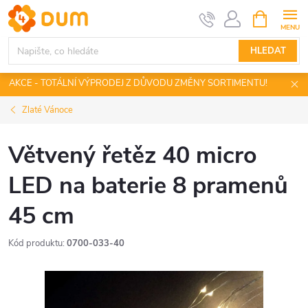
Přejít
NÁKUPNÍ
KOŠÍK
na
obsah
HLEDAT
AKCE - TOTÁLNÍ VÝPRODEJ Z DŮVODU ZMĚNY SORTIMENTU!
Zlaté Vánoce
Větvený řetěz 40 micro
LED na baterie 8 pramenů
45 cm
Kód produktu:
0700-033-40