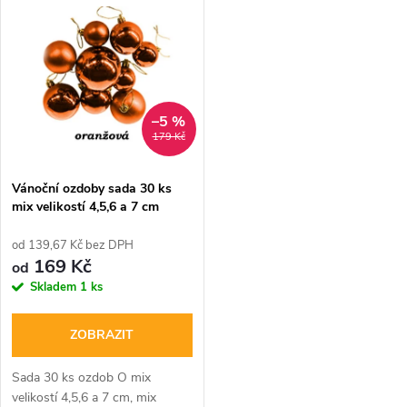
t
t
ů
ů
–5 %
179 Kč
Vánoční ozdoby sada 30 ks
mix velikostí 4,5,6 a 7 cm
oranžové
od 139,67 Kč bez DPH
169 Kč
od
Skladem
1 ks
ZOBRAZIT
Sada 30 ks ozdob O mix
velikostí 4,5,6 a 7 cm, mix