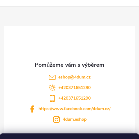
r
Z
v
k
á
y
p
v
a
ý
t
p
eshop
@
4dum.cz
i
í
+420371651290
s
+420371651290
https://www.facebook.com/4dum.cz/
u
4dum.eshop