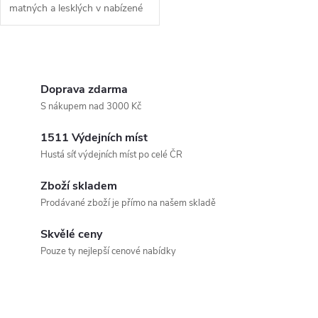
matných a lesklých v nabízené
barvě.
O
v
Doprava zdarma
S nákupem nad 3000 Kč
l
1511 Výdejních míst
á
Hustá síť výdejních míst po celé ČR
d
Zboží skladem
a
Prodávané zboží je přímo na našem skladě
c
Skvělé ceny
Pouze ty nejlepší cenové nabídky
í
p