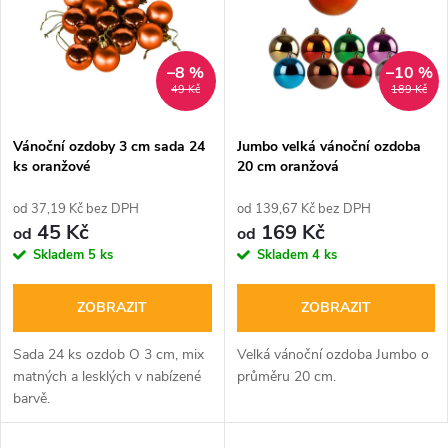
e
p
n
i
–8 %
–10 %
49 Kč
189 Kč
í
s
p
Vánoční ozdoby 3 cm sada 24
Jumbo velká vánoční ozdoba
ks oranžové
20 cm oranžová
p
r
od 37,19 Kč bez DPH
od 139,67 Kč bez DPH
r
45 Kč
169 Kč
od
od
o
Skladem
5 ks
Skladem
4 ks
o
d
ZOBRAZIT
ZOBRAZIT
d
u
Sada 24 ks ozdob O 3 cm, mix
Velká vánoční ozdoba Jumbo o
u
matných a lesklých v nabízené
průměru 20 cm.
k
barvě.
k