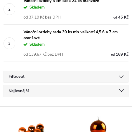
Vánoční ozdoby 3 cm sada 24 ks oranžové
Skladem
od 37,19 Kč bez DPH
45 Kč
od
Vánoční ozdoby sada 30 ks mix velikostí 4,5,6 a 7 cm
oranžové
Skladem
od 139,67 Kč bez DPH
169 Kč
od
Filtrovat
Ř
Nejlevnější
a
Nejdražší
V
Nejprodávanější
z
ý
Abecedně