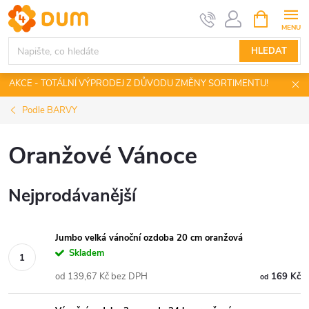
Přejít
NÁKUPNÍ
KOŠÍK
na
obsah
HLEDAT
AKCE - TOTÁLNÍ VÝPRODEJ Z DŮVODU ZMĚNY SORTIMENTU!
Podle BARVY
Oranžové Vánoce
Nejprodávanější
Jumbo velká vánoční ozdoba 20 cm oranžová
Skladem
od 139,67 Kč bez DPH
169 Kč
od