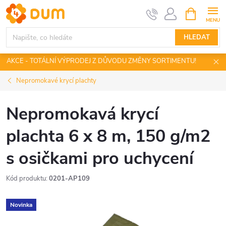
Přejít
NÁKUPNÍ
KOŠÍK
na
obsah
HLEDAT
AKCE - TOTÁLNÍ VÝPRODEJ Z DŮVODU ZMĚNY SORTIMENTU!
Nepromokavé krycí plachty
Nepromokavá krycí
plachta 6 x 8 m, 150 g/m2
s osičkami pro uchycení
Kód produktu:
0201-AP109
Novinka