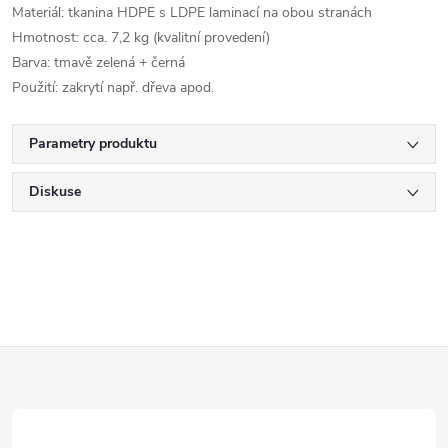
Materiál: tkanina HDPE s LDPE laminací na obou stranách
Hmotnost: cca. 7,2 kg (kvalitní provedení)
Barva: tmavě zelená + černá
Použití: zakrytí např. dřeva apod.
Parametry produktu
Diskuse
Z
á