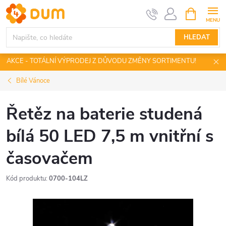
Přejít
NÁKUPNÍ
KOŠÍK
na
obsah
HLEDAT
AKCE - TOTÁLNÍ VÝPRODEJ Z DŮVODU ZMĚNY SORTIMENTU!
Bílé Vánoce
Řetěz na baterie studená
bílá 50 LED 7,5 m vnitřní s
časovačem
Kód produktu:
0700-104LZ