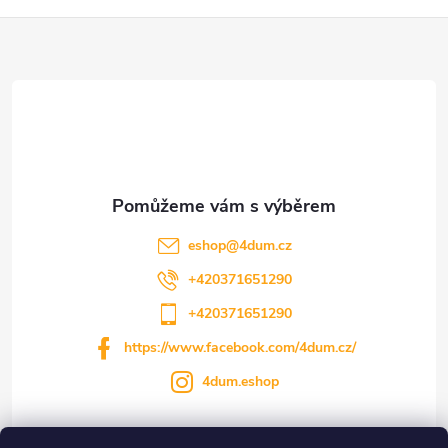
Z
á
p
a
t
eshop
@
4dum.cz
í
+420371651290
+420371651290
https://www.facebook.com/4dum.cz/
4dum.eshop