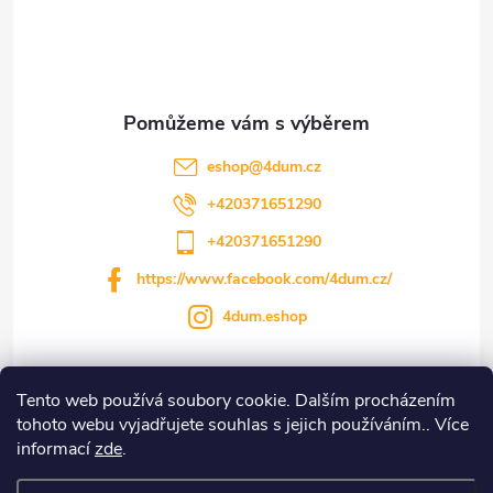
p
a
t
eshop
@
4dum.cz
í
+420371651290
+420371651290
https://www.facebook.com/4dum.cz/
4dum.eshop
Tento web používá soubory cookie. Dalším procházením
Informace pro vás
tohoto webu vyjadřujete souhlas s jejich používáním.. Více
informací
zde
.
Novinky