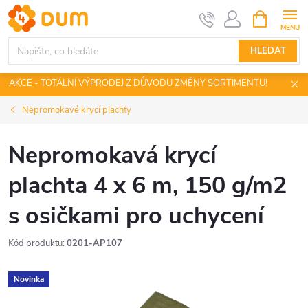
Přejít
NÁKUPNÍ
KOŠÍK
na
obsah
HLEDAT
AKCE - TOTÁLNÍ VÝPRODEJ Z DŮVODU ZMĚNY SORTIMENTU!
Nepromokavé krycí plachty
Nepromokavá krycí
plachta 4 x 6 m, 150 g/m2
s osičkami pro uchycení
Kód produktu:
0201-AP107
Novinka