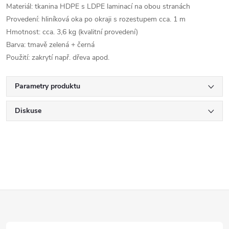
Materiál: tkanina HDPE s LDPE laminací na obou stranách
Provedení: hliníková oka po okraji s rozestupem cca. 1 m
Hmotnost: cca. 3,6 kg (kvalitní provedení)
Barva: tmavě zelená + černá
Použití: zakrytí např. dřeva apod.
Parametry produktu
Diskuse
Z
á