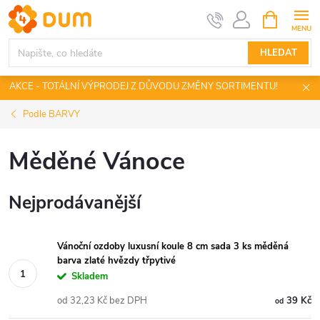
Přejít
NÁKUPNÍ
KOŠÍK
na
obsah
HLEDAT
AKCE - TOTÁLNÍ VÝPRODEJ Z DŮVODU ZMĚNY SORTIMENTU!
Podle BARVY
Měděné Vánoce
Nejprodávanější
Vánoční ozdoby luxusní koule 8 cm sada 3 ks měděná
barva zlaté hvězdy třpytivé
Skladem
od 32,23 Kč bez DPH
39 Kč
od