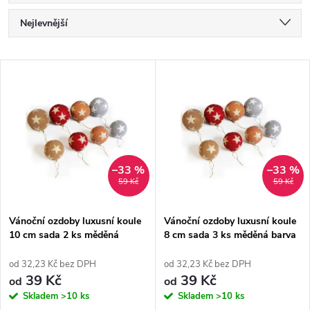
Ř
Nejlevnější
a
Nejdražší
V
Nejprodávanější
z
ý
Abecedně
e
p
n
i
–33 %
–33 %
59 Kč
59 Kč
í
s
p
Vánoční ozdoby luxusní koule
Vánoční ozdoby luxusní koule
10 cm sada 2 ks měděná
8 cm sada 3 ks měděná barva
p
barva zlaté hvězdy třpytivé
zlaté hvězdy třpytivé
r
od 32,23 Kč bez DPH
od 32,23 Kč bez DPH
r
39 Kč
39 Kč
od
od
o
Skladem
>10 ks
Skladem
>10 ks