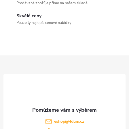
a
Prodávané zboží je přímo na našem skladě
c
Skvělé ceny
Pouze ty nejlepší cenové nabídky
í
p
r
Z
v
k
á
y
p
v
a
ý
t
p
eshop
@
4dum.cz