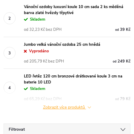
Vánoční ozdoby luxusní koule 10 cm sada 2 ks měděná
barva zlaté hvězdy třpytivé
Skladem
od 32,23 Kč bez DPH
39 Kč
od
Jumbo velká vánoční ozdoba 25 cm hnědá
Vyprodáno
od 205,79 Kč bez DPH
249 Kč
od
LED řetěz 120 cm bronzové drátkované koule 3 cm na
baterie 10 LED
Skladem
od 65,29 Kč bez DPH
79 Kč
od
Zobrazit více produktů
Filtrovat