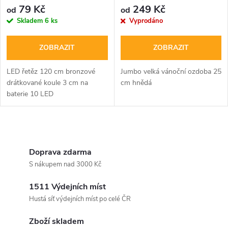
79 Kč
249 Kč
od
od
Skladem
6 ks
Vyprodáno
ZOBRAZIT
ZOBRAZIT
LED řetěz 120 cm bronzové
Jumbo velká vánoční ozdoba 25
drátkované koule 3 cm na
cm hnědá
baterie 10 LED
O
v
Doprava zdarma
S nákupem nad 3000 Kč
l
1511 Výdejních míst
á
Hustá síť výdejních míst po celé ČR
d
Zboží skladem