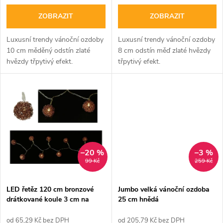
o
d
ZOBRAZIT
ZOBRAZIT
d
u
Luxusní trendy vánoční ozdoby
Luxusní trendy vánoční ozdoby
u
10 cm měděný odstín zlaté
8 cm odstín měď zlaté hvězdy
k
hvězdy třpytivý efekt.
třpytivý efekt.
k
t
t
ů
ů
–20 %
–3 %
99 Kč
259 Kč
LED řetěz 120 cm bronzové
Jumbo velká vánoční ozdoba
drátkované koule 3 cm na
25 cm hnědá
baterie 10 LED
od 65,29 Kč bez DPH
od 205,79 Kč bez DPH