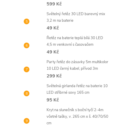
599 Kč
Světelný řetěz 30 LED barevný mix
3,2 m na baterie
49 Kč
Řetěz na baterie teplá bílá 30 LED
4,5 m venkovní s časovačem
49 Kč
Party řetěz do zásuvky 5m multikolor
10 LED černý kabel, přívod 3m
299 Kč
Světelná girlanda řetěz na baterie 10
LED stříbrné sovy 165 cm
95 Kč
Kryt na slunečník s boční tyčí 2-4m
včetně tašky, v. 265 cm x š. 40/70/50
cm