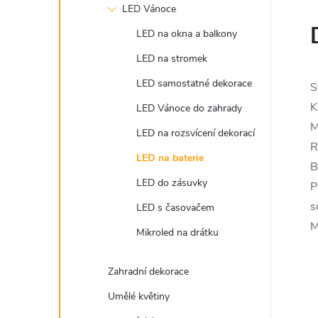
LED Vánoce
LED na okna a balkony
LED na stromek
LED samostatné dekorace
S
K
LED Vánoce do zahrady
M
LED na rozsvícení dekorací
R
LED na baterie
B
LED do zásuvky
P
s
LED s časovačem
M
Mikroled na drátku
Zahradní dekorace
Umělé květiny