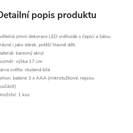
Detailní popis produktu
větelná zimní dekorace LED sněhulák s čepicí a šálou.
rásné i jako dárek, potěší hlavně děti.
ateriál: barevný akryl
ozměr: výška 17 cm
arva světla: studená bílá
ohon: baterie 3 x AAA (mikrotužkové, nejsou
oučástí)
nožství: 1 kus