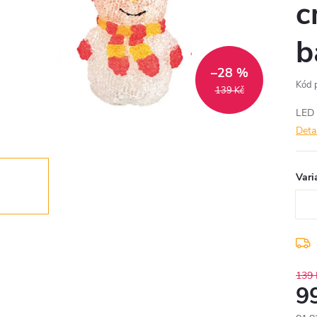
c
b
–28 %
Kód 
139 Kč
LED 
Deta
Vari
139 
9