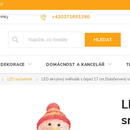
U!
+420371651290
ínky ochrany osobních údajů
Dopravné
Likvidace elektrozařízení
HLEDAT
DEKORACE
DOMÁCNOST A KANCELÁŘ
T
LED na baterie
LED akrylový sněhulák s čepicí 17 cm žlutočervený n
L
s