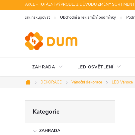
Přejít
AKCE - TOTÁLNÍ VÝPRODEJ Z DŮVODU ZMĚNY SORTIMENT
na
Jak nakupovat
Obchodní a reklamční podmínky
Podm
obsah
ZAHRADA
LED OSVĚTLENÍ
DEKORACE
Vánoční dekorace
LED Vánoce
Domů
P
Přeskočit
Kategorie
kategorie
o
ZAHRADA