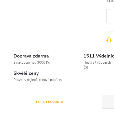
81,8
Měr
cena
Doprava zdarma
1511 Výdejníc
S nákupem nad 3000 Kč
Hustá síť výdejních m
ČR
Skvělé ceny
Pouze ty nejlepší cenové nabídky
POPIS PRODUKTU