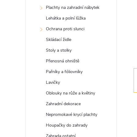
s
Plachty na zahradní nábytek
t
Lehátka a polní lůžka
r
Ochrana proti slunci
Skládací židle
a
Stoly a stolky
n
Přenosná ohniště
Pařníky a fóliovníky
n
Lavičky
í
Oblouky na růže a květiny
Zahradní dekorace
p
Nepromokavé krycí plachty
a
Houpačky do zahrady
Zahrada ostatní