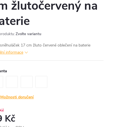
m žlutočervený na
aterie
produktu:
Zvolte variantu
sněhuláček 17 cm žluto červené oblečení na baterie
ilní informace
anta
Možnosti doručení
Kč
9 Kč