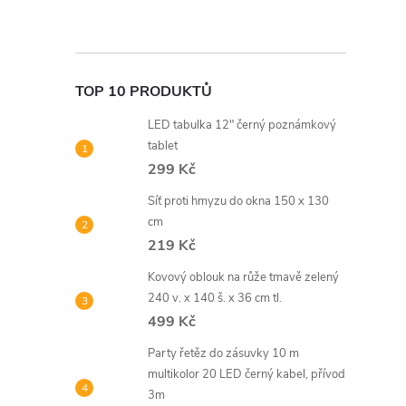
TOP 10 PRODUKTŮ
LED tabulka 12" černý poznámkový
tablet
299 Kč
Síť proti hmyzu do okna 150 x 130
cm
219 Kč
Kovový oblouk na růže tmavě zelený
240 v. x 140 š. x 36 cm tl.
499 Kč
Party řetěz do zásuvky 10 m
multikolor 20 LED černý kabel, přívod
3m