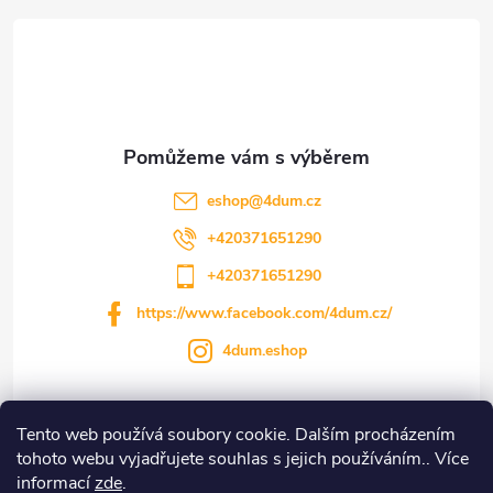
á
p
a
t
eshop
@
4dum.cz
í
+420371651290
+420371651290
https://www.facebook.com/4dum.cz/
4dum.eshop
Tento web používá soubory cookie. Dalším procházením
Informace pro vás
tohoto webu vyjadřujete souhlas s jejich používáním.. Více
informací
zde
.