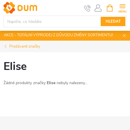
Přejít
NÁKUPNÍ
KOŠÍK
na
obsah
HLEDAT
AKCE - TOTÁLNÍ VÝPRODEJ Z DŮVODU ZMĚNY SORTIMENTU!
Prodávané značky
Elise
Žádné produkty značky
Elise
nebyly nalezeny...
Z