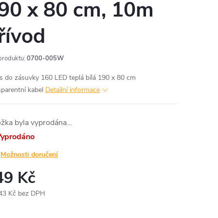
90 x 80 cm, 10m
řívod
produktu:
0700-005W
s do zásuvky 160 LED teplá bílá 190 x 80 cm
sparentní kabel
Detailní informace
ožka byla vyprodána…
yprodáno
Možnosti doručení
49 Kč
43 Kč bez DPH
ná
: