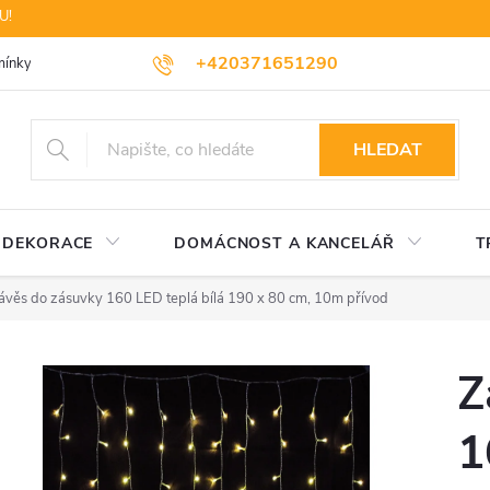
U!
+420371651290
ínky ochrany osobních údajů
Dopravné
Likvidace elektrozařízení
HLEDAT
DEKORACE
DOMÁCNOST A KANCELÁŘ
T
ávěs do zásuvky 160 LED teplá bílá 190 x 80 cm, 10m přívod
Z
1