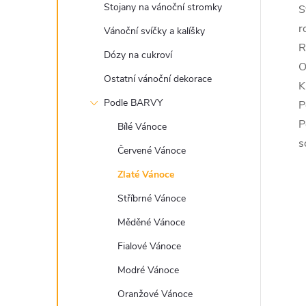
Stojany na vánoční stromky
S
r
Vánoční svíčky a kalíšky
R
Dózy na cukroví
O
Ostatní vánoční dekorace
K
Podle BARVY
P
P
Bílé Vánoce
s
Červené Vánoce
Zlaté Vánoce
Stříbrné Vánoce
Měděné Vánoce
Fialové Vánoce
Modré Vánoce
Oranžové Vánoce