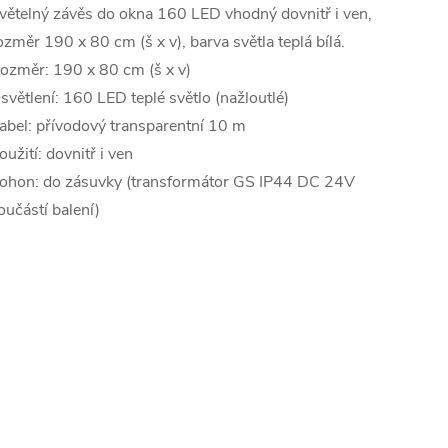
větelný závěs do okna 160 LED vhodný dovnitř i ven,
ozměr 190 x 80 cm (š x v), barva světla teplá bílá.
ozměr: 190 x 80 cm (š x v)
světlení: 160 LED teplé světlo (nažloutlé)
abel: přívodový transparentní 10 m
oužití: dovnitř i ven
ohon: do zásuvky (transformátor GS IP44 DC 24V
oučástí balení)