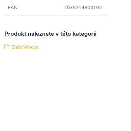
EAN
:
4039214800102
Produkt naleznete v této kategorii
Zlaté Vánoce