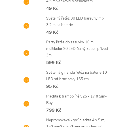
4,5 m venkovní s časovačem
49 Kč
Světelný řetěz 30 LED barevný mix
3,2 m na baterie
49 Kč
Party řetěz do zásuvky 10 m
multikolor 20 LED černý kabel, přívod
3m
599 Kč
Světelná girlanda řetěz na baterie 10
LED stříbrné sovy 165 cm
95 Kč
Plachta k trampolíně 525 - 17 ft Sim-
Buy
799 Kč
Nepromokavá krycí plachta 4 x 5 m,
150 g/m2 s osičkami pro uchycení