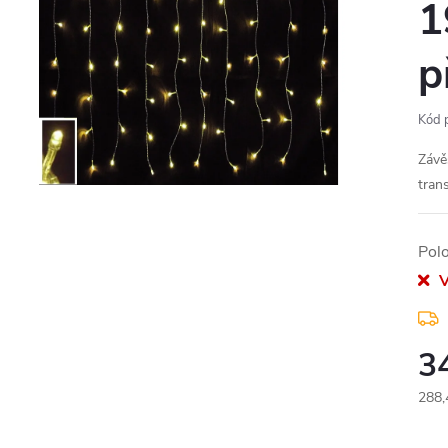
1
p
Kód 
Závě
tran
Pol
V
3
288,
Měr
cena