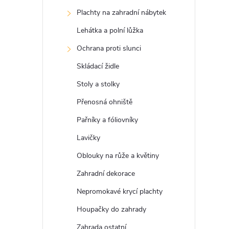
s
Plachty na zahradní nábytek
t
Lehátka a polní lůžka
r
Ochrana proti slunci
Skládací židle
a
Stoly a stolky
n
Přenosná ohniště
Pařníky a fóliovníky
n
Lavičky
í
Oblouky na růže a květiny
Zahradní dekorace
p
Nepromokavé krycí plachty
a
Houpačky do zahrady
Zahrada ostatní