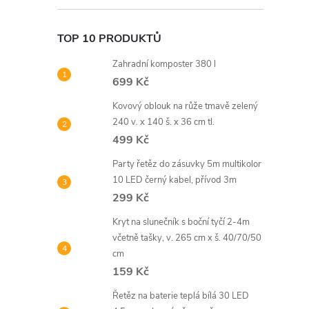
TOP 10 PRODUKTŮ
Zahradní komposter 380 l
699 Kč
Kovový oblouk na růže tmavě zelený
240 v. x 140 š. x 36 cm tl.
499 Kč
Party řetěz do zásuvky 5m multikolor
10 LED černý kabel, přívod 3m
299 Kč
Kryt na slunečník s boční tyčí 2-4m
včetně tašky, v. 265 cm x š. 40/70/50
cm
159 Kč
Řetěz na baterie teplá bílá 30 LED