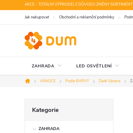
Přejít
AKCE - TOTÁLNÍ VÝPRODEJ Z DŮVODU ZMĚNY SORTIMENT
na
Jak nakupovat
Obchodní a reklamční podmínky
Podm
obsah
ZAHRADA
LED OSVĚTLENÍ
VÁNOCE
Podle BARVY
Zlaté Vánoce
Z
Domů
P
Přeskočit
Kategorie
kategorie
o
ZAHRADA