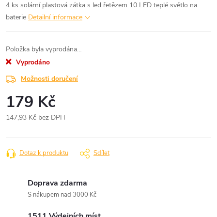
4 ks solární plastová zátka s led řetězem 10 LED teplé světlo na
baterie
Detailní informace
Položka byla vyprodána…
Vyprodáno
Možnosti doručení
179 Kč
147,93 Kč bez DPH
Měrná
cena:
Dotaz k produktu
Sdílet
Doprava zdarma
S nákupem nad 3000 Kč
1511 Výdejních míst