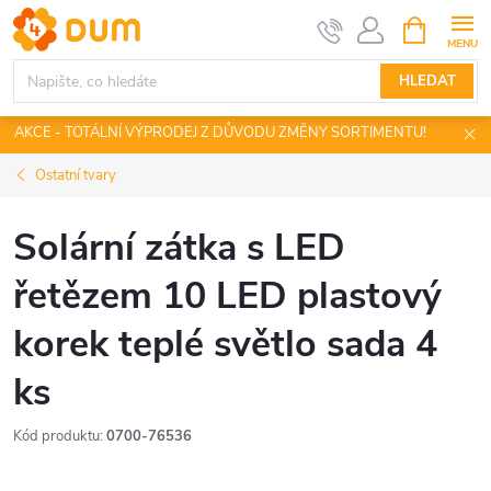
Přejít
NÁKUPNÍ
KOŠÍK
na
obsah
HLEDAT
AKCE - TOTÁLNÍ VÝPRODEJ Z DŮVODU ZMĚNY SORTIMENTU!
Ostatní tvary
Solární zátka s LED
řetězem 10 LED plastový
korek teplé světlo sada 4
ks
Kód produktu:
0700-76536