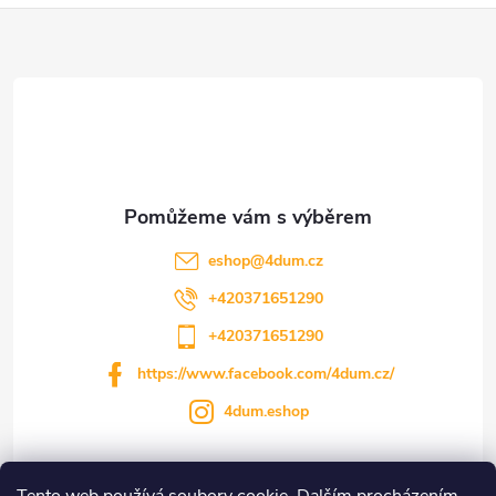
Z
á
p
a
t
eshop
@
4dum.cz
í
+420371651290
+420371651290
https://www.facebook.com/4dum.cz/
4dum.eshop