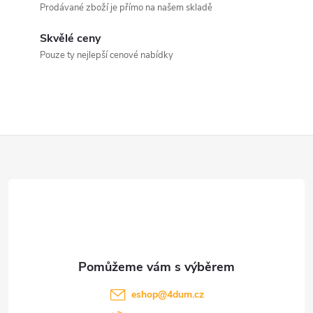
a
Prodávané zboží je přímo na našem skladě
c
Skvělé ceny
Pouze ty nejlepší cenové nabídky
í
p
r
Z
v
k
á
y
p
v
a
ý
t
p
eshop
@
4dum.cz