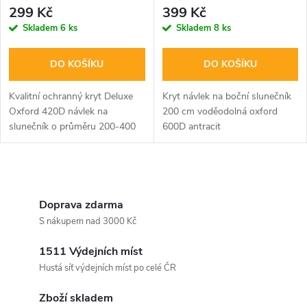
299 Kč
399 Kč
Skladem
6 ks
Skladem
8 ks
DO KOŠÍKU
DO KOŠÍKU
Kvalitní ochranný kryt Deluxe
Kryt návlek na boční slunečník
Oxford 420D návlek na
200 cm voděodolná oxford
slunečník o průměru 200-400
600D antracit
cm s boční tyčí
O
v
Doprava zdarma
S nákupem nad 3000 Kč
l
1511 Výdejních míst
á
Hustá síť výdejních míst po celé ČR
d
Zboží skladem