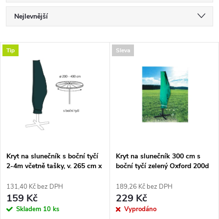
Ř
Nejlevnější
a
Nejdražší
V
Tip
Sleva
Nejprodávanější
z
ý
Abecedně
e
p
n
i
í
s
p
Kryt na slunečník s boční tyčí
Kryt na slunečník 300 cm s
2-4m včetně tašky, v. 265 cm x
boční tyčí zelený Oxford 200d
p
š. 40/70/50 cm
r
131,40 Kč bez DPH
189,26 Kč bez DPH
r
159 Kč
229 Kč
o
Skladem
10 ks
Vyprodáno