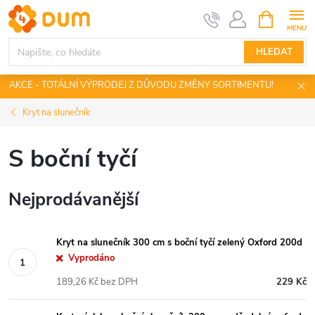
Přejít
NÁKUPNÍ
KOŠÍK
na
obsah
HLEDAT
AKCE - TOTÁLNÍ VÝPRODEJ Z DŮVODU ZMĚNY SORTIMENTU!
Kryt na slunečník
S boční tyčí
Nejprodávanější
Kryt na slunečník 300 cm s boční tyčí zelený Oxford 200d
Vyprodáno
189,26 Kč bez DPH
229 Kč