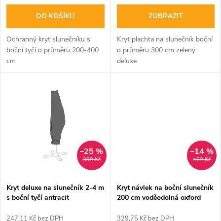
o
d
DO KOŠÍKU
ZOBRAZIT
d
u
Ochranný kryt slunečníku s
Kryt plachta na slunečník boční
u
boční tyčí o průměru 200-400
o průměru 300 cm zelený
k
cm
deluxe
k
t
t
ů
ů
–25 %
–14 %
399 Kč
469 Kč
Kryt deluxe na slunečník 2-4 m
Kryt návlek na boční slunečník
s boční tyčí antracit
200 cm voděodolná oxford
265x40/70/50 cm.
600D antracit
247,11 Kč bez DPH
329,75 Kč bez DPH