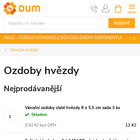
Přejít
NÁKUPNÍ
KOŠÍK
na
obsah
HLEDAT
AKCE - TOTÁLNÍ VÝPRODEJ Z DŮVODU ZMĚNY SORTIMENTU!
Vánoční ozdoby
Ozdoby hvězdy
Nejprodávanější
Vánoční ozdoby zlaté hvězdy 8 x 5,5 cm sada 3 ks
Skladem
9,92 Kč bez DPH
12 Kč