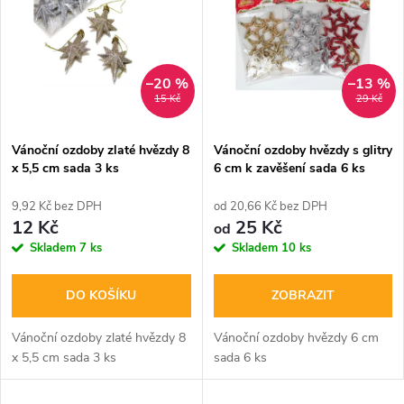
ý
Abecedně
e
p
n
i
–20 %
–13 %
15 Kč
29 Kč
í
s
p
Vánoční ozdoby zlaté hvězdy 8
Vánoční ozdoby hvězdy s glitry
x 5,5 cm sada 3 ks
6 cm k zavěšení sada 6 ks
p
zlaté
r
9,92 Kč bez DPH
od 20,66 Kč bez DPH
r
12 Kč
25 Kč
od
o
Skladem
7 ks
Skladem
10 ks
o
d
DO KOŠÍKU
ZOBRAZIT
d
u
Vánoční ozdoby zlaté hvězdy 8
Vánoční ozdoby hvězdy 6 cm
u
x 5,5 cm sada 3 ks
sada 6 ks
k