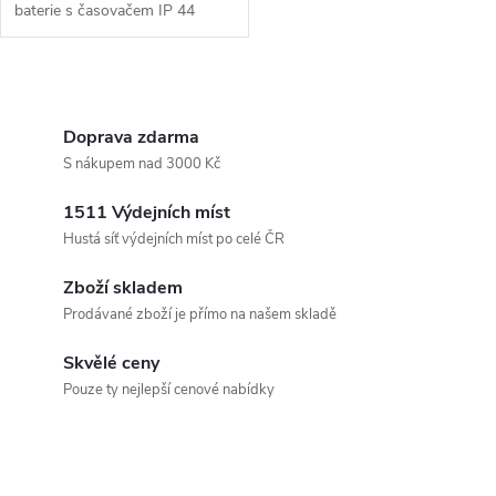
baterie s časovačem IP 44
O
v
Doprava zdarma
S nákupem nad 3000 Kč
l
1511 Výdejních míst
á
Hustá síť výdejních míst po celé ČR
d
Zboží skladem
a
Prodávané zboží je přímo na našem skladě
c
Skvělé ceny
Pouze ty nejlepší cenové nabídky
í
p