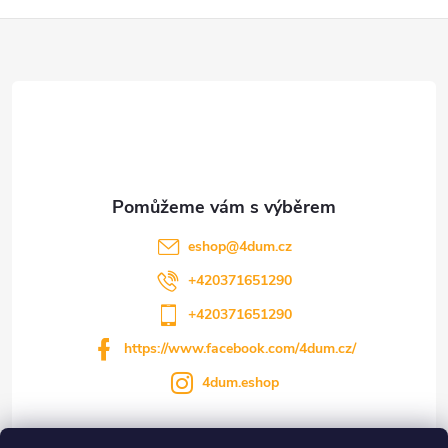
r
Z
v
k
á
y
p
v
a
ý
t
p
eshop
@
4dum.cz
i
í
+420371651290
s
+420371651290
https://www.facebook.com/4dum.cz/
u
4dum.eshop