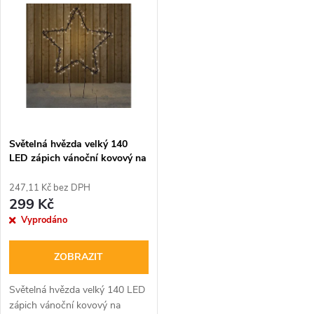
k
t
t
ů
ů
Světelná hvězda velký 140
LED zápich vánoční kovový na
baterie s časovačem IP 44
247,11 Kč bez DPH
299 Kč
Vyprodáno
ZOBRAZIT
Světelná hvězda velký 140 LED
zápich vánoční kovový na