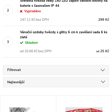
Světelná hvězda velký 140 LED zápich vánoční kovový na
baterie s časovačem IP 44
Vyprodáno
247,11 Kč bez DPH
299 Kč
Vánoční ozdoby hvězdy s glitry 6 cm k zavěšení sada 6 ks
zlaté
Skladem
od 20,66 Kč bez DPH
25 Kč
od
Filtrovat
Ř
Nejlevnější
a
Nejdražší
V
Nejprodávanější
z