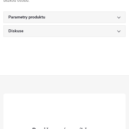
blízkou osobu.
Parametry produktu
Diskuse
Z
á
p
a