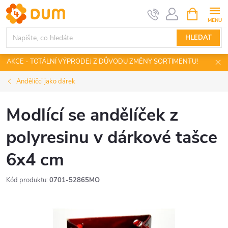
Přejít
NÁKUPNÍ
KOŠÍK
na
obsah
HLEDAT
AKCE - TOTÁLNÍ VÝPRODEJ Z DŮVODU ZMĚNY SORTIMENTU!
Andělíčci jako dárek
Modlící se andělíček z
polyresinu v dárkové tašce
6x4 cm
Kód produktu:
0701-52865MO