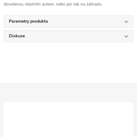
dovolenou vlastním autem, nebo jen tak na zahradu
Parametry produktu
Diskuse
Z
á
p
a