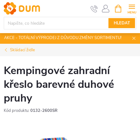
Přejít
NÁKUPNÍ
KOŠÍK
na
obsah
HLEDAT
AKCE - TOTÁLNÍ VÝPRODEJ Z DŮVODU ZMĚNY SORTIMENTU!
Skládací židle
Kempingové zahradní
křeslo barevné duhové
pruhy
Kód produktu:
0132-2600SR