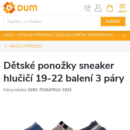
Přejít
NÁKUPNÍ
KOŠÍK
na
obsah
HLEDAT
AKCE - TOTÁLNÍ VÝPRODEJ Z DŮVODU ZMĚNY SORTIMENTU!
AKCE a VÝPRODEJ
Dětské ponožky sneaker
hlučičí 19-22 balení 3 páry
Kód produktu:
0282-701647KLU-1922