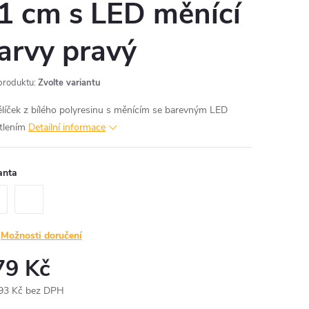
1 cm s LED měnící
arvy pravý
produktu:
Zvolte variantu
líček z bílého polyresinu s měnícím se barevným LED
tlením
Detailní informace
anta
Možnosti doručení
79 Kč
93 Kč bez DPH
ná