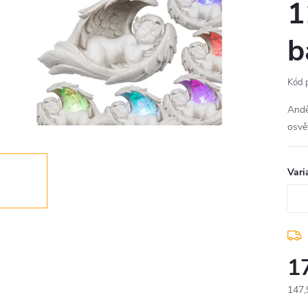
1
b
Kód 
Andě
osvě
Vari
1
147,
Měr