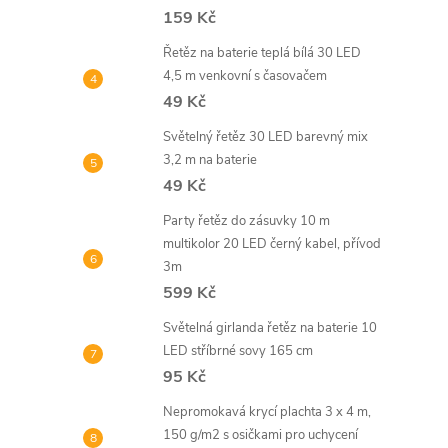
159 Kč
Řetěz na baterie teplá bílá 30 LED
4,5 m venkovní s časovačem
49 Kč
Světelný řetěz 30 LED barevný mix
3,2 m na baterie
49 Kč
Party řetěz do zásuvky 10 m
multikolor 20 LED černý kabel, přívod
3m
599 Kč
Světelná girlanda řetěz na baterie 10
LED stříbrné sovy 165 cm
95 Kč
Nepromokavá krycí plachta 3 x 4 m,
150 g/m2 s osičkami pro uchycení