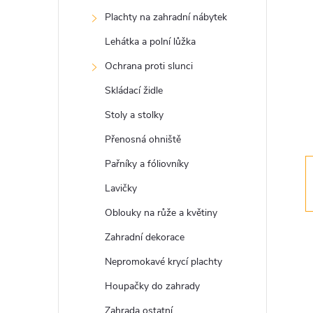
s
Plachty na zahradní nábytek
t
Lehátka a polní lůžka
r
Ochrana proti slunci
Skládací židle
a
Stoly a stolky
n
Přenosná ohniště
Pařníky a fóliovníky
n
Lavičky
í
Oblouky na růže a květiny
Zahradní dekorace
p
Nepromokavé krycí plachty
a
Houpačky do zahrady
Zahrada ostatní