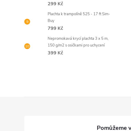
299 Kč
Plachta k trampolíně 525 - 17 ft Sim-
Buy
799 Kč
Nepromokavá krycí plachta 3 x 5 m,
150 g/m2 s osičkami pro uchycení
399 Kč
Z
á