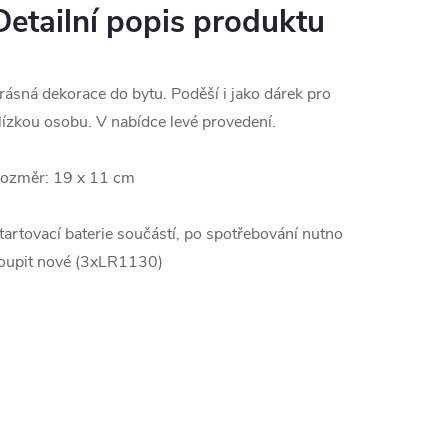
Detailní popis produktu
rásná dekorace do bytu. Poděší i jako dárek pro
lízkou osobu. V nabídce levé provedení.
ozměr: 19 x 11 cm
tartovací baterie součástí, po spotřebování nutno
oupit nové (3xLR1130)