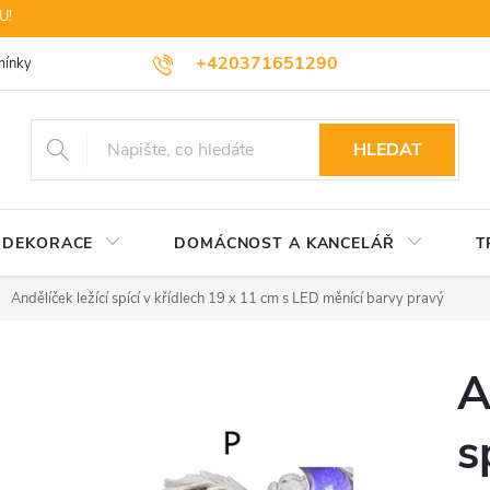
U!
+420371651290
ínky ochrany osobních údajů
Dopravné
Likvidace elektrozařízení
HLEDAT
DEKORACE
DOMÁCNOST A KANCELÁŘ
T
Andělíček ležící spící v křídlech 19 x 11 cm s LED měnící barvy pravý
A
s