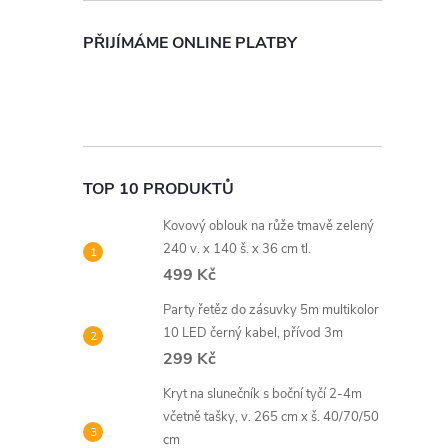
PŘIJÍMÁME ONLINE PLATBY
TOP 10 PRODUKTŮ
Kovový oblouk na růže tmavě zelený
240 v. x 140 š. x 36 cm tl.
499 Kč
Party řetěz do zásuvky 5m multikolor
10 LED černý kabel, přívod 3m
299 Kč
Kryt na slunečník s boční tyčí 2-4m
včetně tašky, v. 265 cm x š. 40/70/50
cm