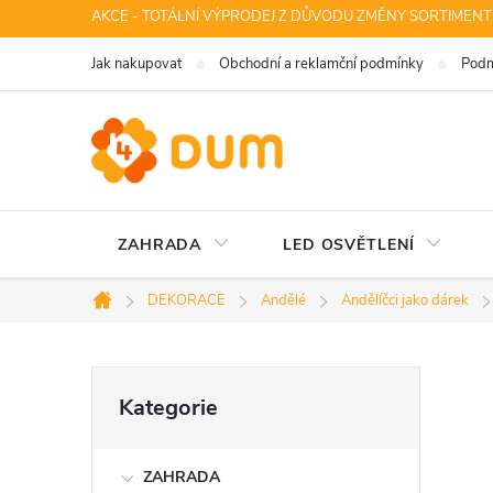
Přejít
AKCE - TOTÁLNÍ VÝPRODEJ Z DŮVODU ZMĚNY SORTIMENT
na
Jak nakupovat
Obchodní a reklamční podmínky
Podm
obsah
ZAHRADA
LED OSVĚTLENÍ
DEKORACE
Andělé
Andělíčci jako dárek
Domů
P
Přeskočit
Kategorie
kategorie
o
ZAHRADA