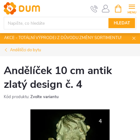
Přejít
NÁKUPNÍ
KOŠÍK
na
obsah
HLEDAT
AKCE - TOTÁLNÍ VÝPRODEJ Z DŮVODU ZMĚNY SORTIMENTU!
Andělíčci do bytu
Andělíček 10 cm antik
zlatý design č. 4
Kód produktu:
Zvolte variantu