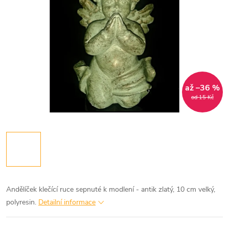
až –36 %
od 15 Kč
Andělíček klečící ruce sepnuté k modlení - antik zlatý, 10 cm velký,
polyresin.
Detailní informace