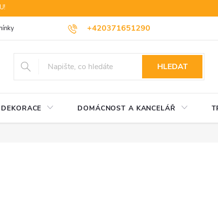
U!
+420371651290
ínky ochrany osobních údajů
Dopravné
Likvidace elektrozařízení
HLEDAT
DEKORACE
DOMÁCNOST A KANCELÁŘ
T