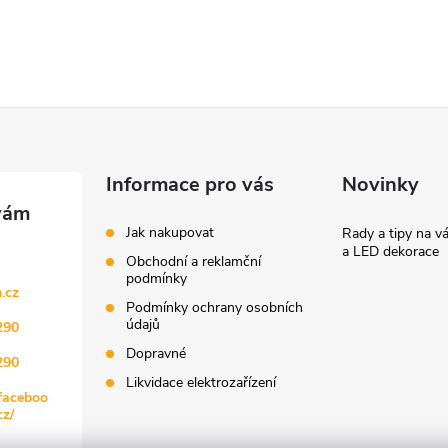
Informace pro vás
Novinky
Jak nakupovat
Rady a tipy na v
a LED dekorace
Obchodní a reklamční
podmínky
.cz
Podmínky ochrany osobních
údajů
290
Dopravné
290
Likvidace elektrozařízení
faceboo
z/