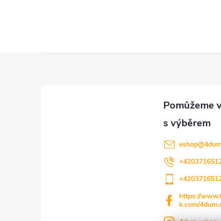
Z
á
p
a
eshop
@
4dum
t
+420371651
+420371651
í
https://www.
k.com/4dum.c