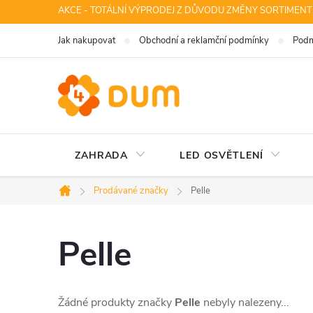
Přejít
AKCE - TOTÁLNÍ VÝPRODEJ Z DŮVODU ZMĚNY SORTIMENT
na
Jak nakupovat
Obchodní a reklamční podmínky
Podm
obsah
ZAHRADA
LED OSVĚTLENÍ
Prodávané značky
Pelle
Domů
Pelle
Žádné produkty značky
Pelle
nebyly nalezeny...