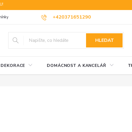
U!
+420371651290
ínky ochrany osobních údajů
Dopravné
Likvidace elektrozařízení
HLEDAT
DEKORACE
DOMÁCNOST A KANCELÁŘ
T