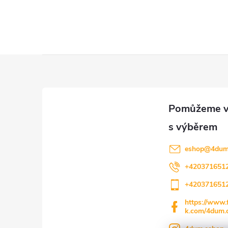
Z
á
p
a
eshop
@
4dum
t
+420371651
+420371651
í
https://www.
k.com/4dum.c