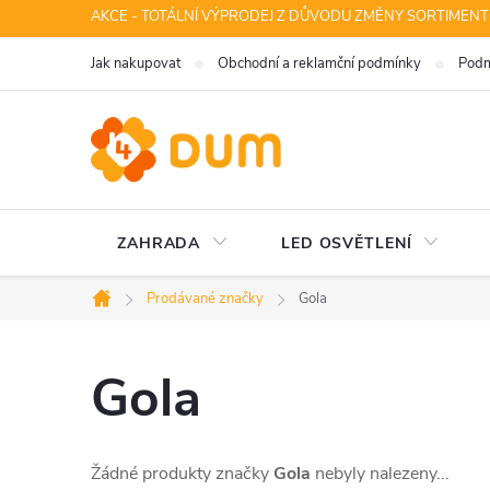
Přejít
AKCE - TOTÁLNÍ VÝPRODEJ Z DŮVODU ZMĚNY SORTIMENT
na
Jak nakupovat
Obchodní a reklamční podmínky
Podm
obsah
ZAHRADA
LED OSVĚTLENÍ
Prodávané značky
Gola
Domů
Gola
Žádné produkty značky
Gola
nebyly nalezeny...