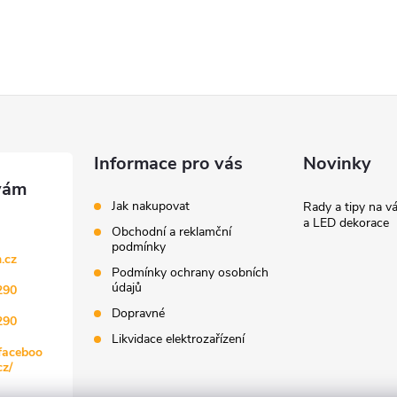
Informace pro vás
Novinky
Jak nakupovat
Rady a tipy na v
a LED dekorace
Obchodní a reklamční
podmínky
.cz
Podmínky ochrany osobních
údajů
290
Dopravné
290
Likvidace elektrozařízení
faceboo
z/