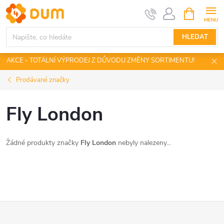
Přejít
NÁKUPNÍ
KOŠÍK
na
obsah
HLEDAT
AKCE - TOTÁLNÍ VÝPRODEJ Z DŮVODU ZMĚNY SORTIMENTU!
Prodávané značky
Fly London
Žádné produkty značky
Fly London
nebyly nalezeny...
Z