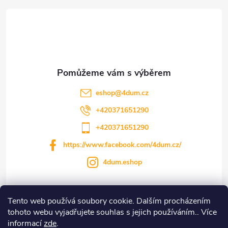
á
p
a
t
eshop
@
4dum.cz
í
+420371651290
+420371651290
https://www.facebook.com/4dum.cz/
4dum.eshop
Tento web používá soubory cookie. Dalším procházením
Informace pro vás
tohoto webu vyjadřujete souhlas s jejich používáním.. Více
informací
zde
.