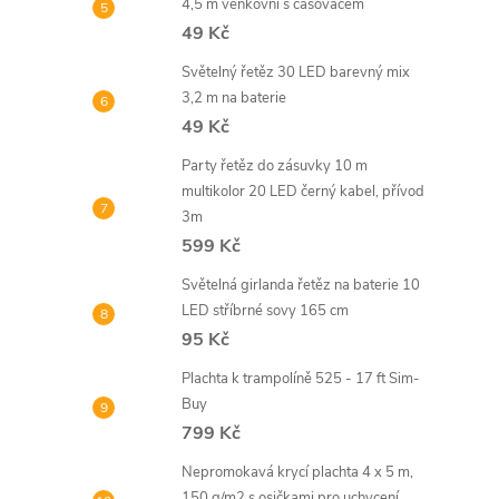
4,5 m venkovní s časovačem
49 Kč
Světelný řetěz 30 LED barevný mix
3,2 m na baterie
49 Kč
Party řetěz do zásuvky 10 m
multikolor 20 LED černý kabel, přívod
3m
599 Kč
Světelná girlanda řetěz na baterie 10
LED stříbrné sovy 165 cm
95 Kč
Plachta k trampolíně 525 - 17 ft Sim-
Buy
799 Kč
Nepromokavá krycí plachta 4 x 5 m,
150 g/m2 s osičkami pro uchycení