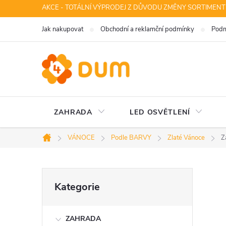
Přejít
AKCE - TOTÁLNÍ VÝPRODEJ Z DŮVODU ZMĚNY SORTIMENT
na
Jak nakupovat
Obchodní a reklamční podmínky
Podm
obsah
ZAHRADA
LED OSVĚTLENÍ
VÁNOCE
Podle BARVY
Zlaté Vánoce
Z
Domů
P
Přeskočit
Kategorie
kategorie
o
ZAHRADA