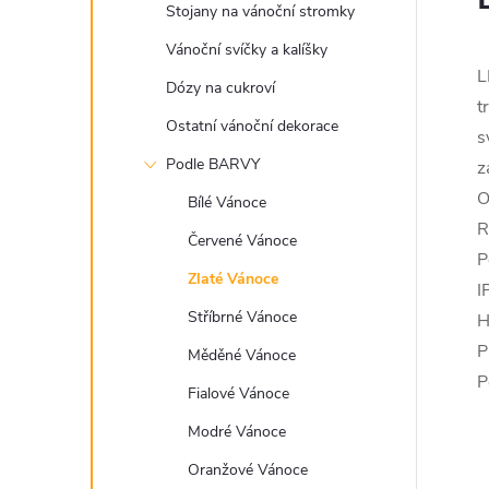
Stojany na vánoční stromky
Vánoční svíčky a kalíšky
L
Dózy na cukroví
t
Ostatní vánoční dekorace
s
Podle BARVY
z
O
Bílé Vánoce
R
Červené Vánoce
P
Zlaté Vánoce
I
Stříbrné Vánoce
H
P
Měděné Vánoce
P
Fialové Vánoce
Modré Vánoce
Oranžové Vánoce