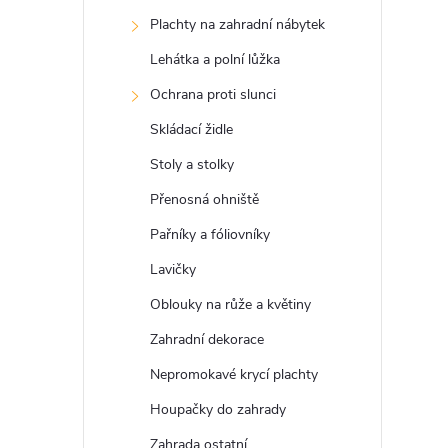
s
Plachty na zahradní nábytek
t
Lehátka a polní lůžka
r
Ochrana proti slunci
Skládací židle
a
Stoly a stolky
n
Přenosná ohniště
Pařníky a fóliovníky
n
Lavičky
í
Oblouky na růže a květiny
Zahradní dekorace
p
Nepromokavé krycí plachty
a
Houpačky do zahrady
Zahrada ostatní