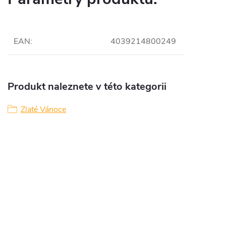
EAN
:
4039214800249
Produkt naleznete v této kategorii
Zlaté Vánoce