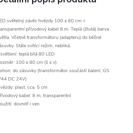
ED světelný závěs hvězdy 100 x 80 cm +
ransparentní přívodový kabel 8 m. Teplá (žlutá) barva
větla. Včetně transformátoru (adapteru) do běžné
ásuvky. Stále svítící režim, nebliká.
světlení: teplá bílá 80 LED
ozměr: 100 x 80 cm (š x v)
ohon: do zásuvky (transformátor součástí balení, GS
P44 DC 24V)
vězdy: plast, cca. 5 cm
řívodový kabel: 8 m, transparentní
oužití: dovnitř i ven