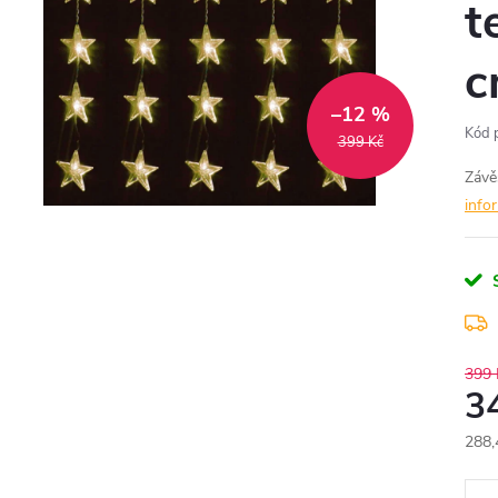
t
c
–12 %
Kód 
399 Kč
Závě
info
399 
3
288,
Měr
cena