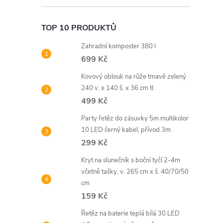
TOP 10 PRODUKTŮ
Zahradní komposter 380 l
699 Kč
Kovový oblouk na růže tmavě zelený
240 v. x 140 š. x 36 cm tl.
499 Kč
Party řetěz do zásuvky 5m multikolor
10 LED černý kabel, přívod 3m
299 Kč
Kryt na slunečník s boční tyčí 2-4m
včetně tašky, v. 265 cm x š. 40/70/50
cm
159 Kč
Řetěz na baterie teplá bílá 30 LED