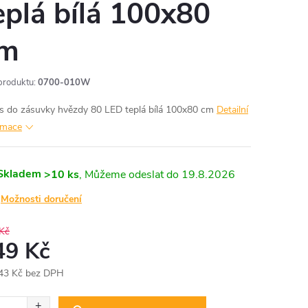
eplá bílá 100x80
m
produktu:
0700-010W
s do zásuvky hvězdy 80 LED teplá bílá 100x80 cm
Detailní
rmace
Skladem
>10 ks
19.8.2026
Možnosti doručení
Kč
49 Kč
43 Kč bez DPH
ná
: