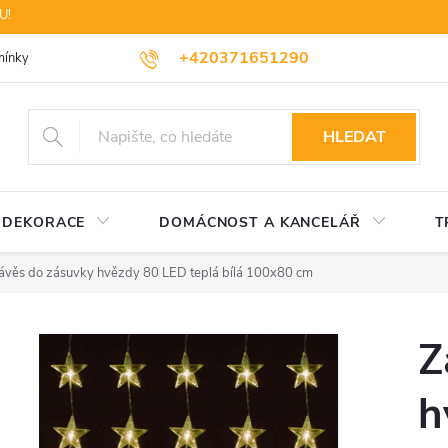
U!
+420371651290
ínky ochrany osobních údajů
Dopravné
Likvidace elektrozařízení
HLEDAT
DEKORACE
DOMÁCNOST A KANCELÁŘ
T
ávěs do zásuvky hvězdy 80 LED teplá bílá 100x80 cm
Z
h