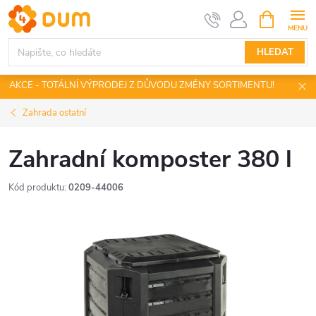
Přejít
NÁKUPNÍ
KOŠÍK
na
obsah
HLEDAT
AKCE - TOTÁLNÍ VÝPRODEJ Z DŮVODU ZMĚNY SORTIMENTU!
Zahrada ostatní
Zahradní komposter 380 l
Kód produktu:
0209-44006