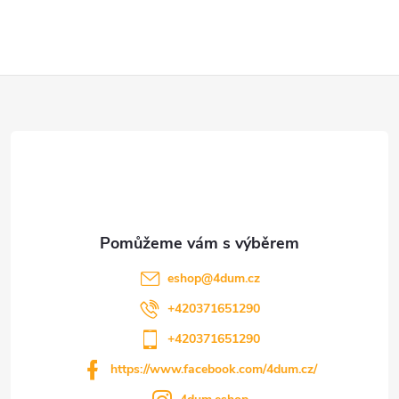
Z
á
p
a
t
eshop
@
4dum.cz
í
+420371651290
+420371651290
https://www.facebook.com/4dum.cz/