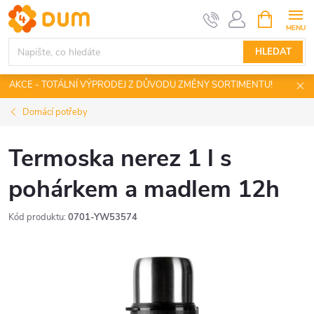
Přejít
NÁKUPNÍ
KOŠÍK
na
obsah
HLEDAT
AKCE - TOTÁLNÍ VÝPRODEJ Z DŮVODU ZMĚNY SORTIMENTU!
Domácí potřeby
Termoska nerez 1 l s
pohárkem a madlem 12h
Kód produktu:
0701-YW53574