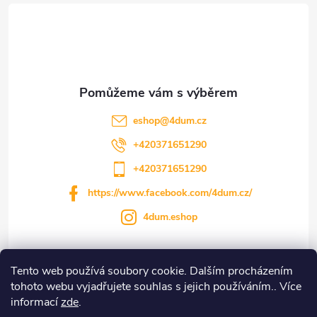
á
p
a
t
eshop
@
4dum.cz
í
+420371651290
+420371651290
https://www.facebook.com/4dum.cz/
4dum.eshop
Tento web používá soubory cookie. Dalším procházením
Informace pro vás
tohoto webu vyjadřujete souhlas s jejich používáním.. Více
informací
zde
.