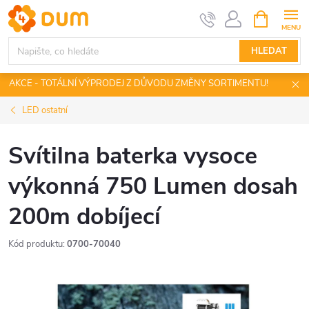
Přejít
NÁKUPNÍ
KOŠÍK
na
obsah
HLEDAT
AKCE - TOTÁLNÍ VÝPRODEJ Z DŮVODU ZMĚNY SORTIMENTU!
LED ostatní
Svítilna baterka vysoce
výkonná 750 Lumen dosah
200m dobíjecí
Kód produktu:
0700-70040