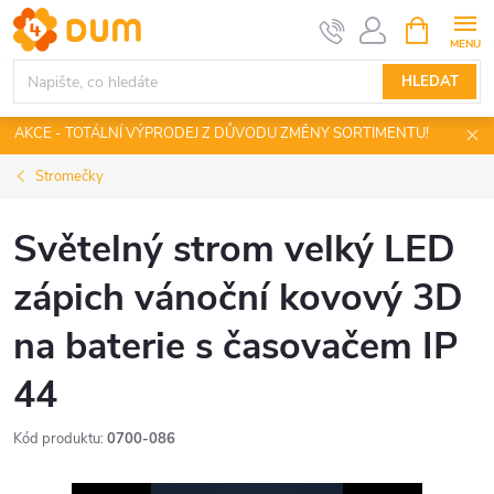
Přejít
NÁKUPNÍ
KOŠÍK
na
obsah
HLEDAT
AKCE - TOTÁLNÍ VÝPRODEJ Z DŮVODU ZMĚNY SORTIMENTU!
Stromečky
Světelný strom velký LED
zápich vánoční kovový 3D
na baterie s časovačem IP
44
Kód produktu:
0700-086