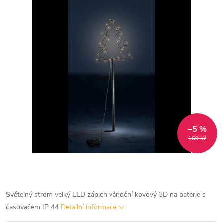
–5 %
169 Kč
Světelný strom velký LED zápich vánoční kovový 3D na baterie s
časovačem IP 44
Detailní informace