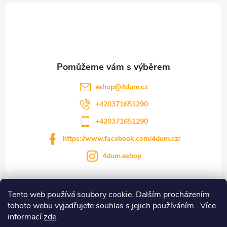
á
p
a
t
eshop
@
4dum.cz
í
+420371651290
+420371651290
https://www.facebook.com/4dum.cz/
4dum.eshop
Tento web používá soubory cookie. Dalším procházením
Informace pro vás
tohoto webu vyjadřujete souhlas s jejich používáním.. Více
informací
zde
.