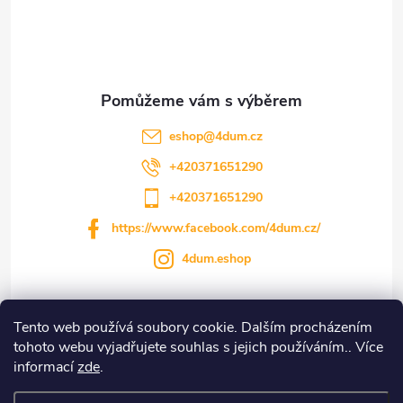
p
a
t
eshop
@
4dum.cz
í
+420371651290
+420371651290
https://www.facebook.com/4dum.cz/
4dum.eshop
Tento web používá soubory cookie. Dalším procházením
Informace pro vás
tohoto webu vyjadřujete souhlas s jejich používáním.. Více
informací
zde
.
Novinky