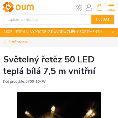
Přejít
NÁKUPNÍ
KOŠÍK
na
obsah
HLEDAT
AKCE - TOTÁLNÍ VÝPRODEJ Z DŮVODU ZMĚNY SORTIMENTU!
Zlaté Vánoce
Světelný řetěz 50 LED
teplá bílá 7,5 m vnitřní
Kód produktu:
0700-104W