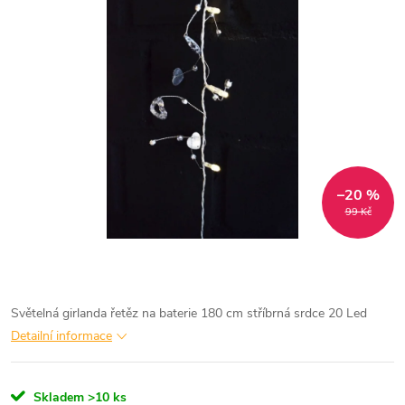
–20 %
99 Kč
Světelná girlanda řetěz na baterie 180 cm stříbrná srdce 20 Led
Detailní informace
Skladem
>10 ks