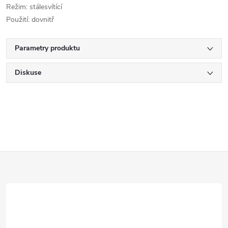
Režim: stálesvítící
Použití: dovnitř
Parametry produktu
Diskuse
Z
á
p