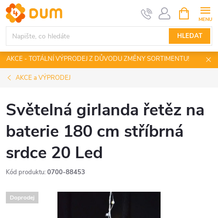
Přejít
NÁKUPNÍ
KOŠÍK
na
obsah
HLEDAT
AKCE - TOTÁLNÍ VÝPRODEJ Z DŮVODU ZMĚNY SORTIMENTU!
AKCE a VÝPRODEJ
Světelná girlanda řetěz na
baterie 180 cm stříbrná
srdce 20 Led
Kód produktu:
0700-88453
Doprodej