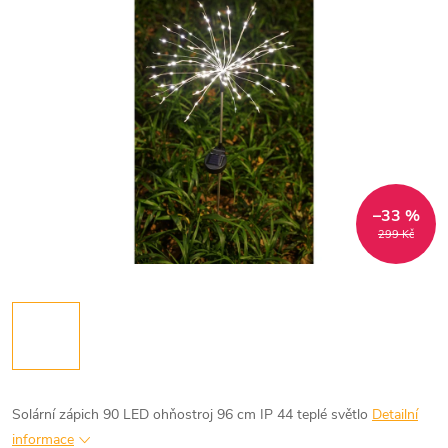
–33 %
299 Kč
Solární zápich 90 LED ohňostroj 96 cm IP 44 teplé světlo
Detailní
informace