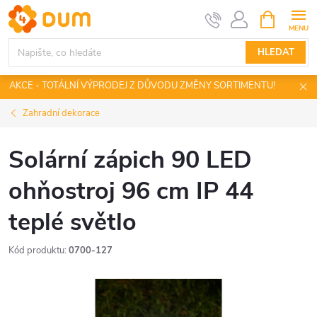
Přejít
NÁKUPNÍ
KOŠÍK
na
obsah
HLEDAT
AKCE - TOTÁLNÍ VÝPRODEJ Z DŮVODU ZMĚNY SORTIMENTU!
Zahradní dekorace
Solární zápich 90 LED
ohňostroj 96 cm IP 44
teplé světlo
Kód produktu:
0700-127