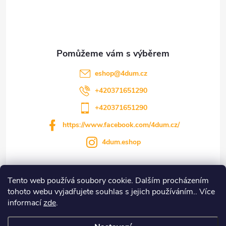
p
a
t
eshop
@
4dum.cz
í
+420371651290
+420371651290
https://www.facebook.com/4dum.cz/
4dum.eshop
Tento web používá soubory cookie. Dalším procházením
Informace pro vás
tohoto webu vyjadřujete souhlas s jejich používáním.. Více
informací
zde
.
Novinky