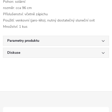
Pohon: solární
rozměr: cca 96 cm
Příslušenství: včetně zápichu
Použití: venkovní (jaro-léto), nutný dostatečný sluneční svit
Množství: 1 kus
Parametry produktu
Diskuse
Z
á