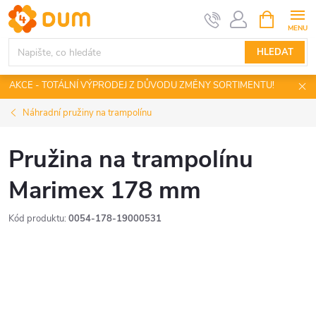
Přejít
NÁKUPNÍ
KOŠÍK
na
obsah
HLEDAT
AKCE - TOTÁLNÍ VÝPRODEJ Z DŮVODU ZMĚNY SORTIMENTU!
Náhradní pružiny na trampolínu
Pružina na trampolínu
Marimex 178 mm
Kód produktu:
0054-178-19000531