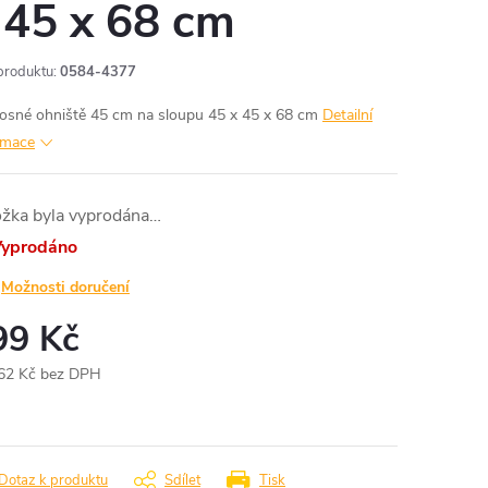
 45 x 68 cm
produktu:
0584-4377
osné ohniště 45 cm na sloupu 45 x 45 x 68 cm
Detailní
rmace
ožka byla vyprodána…
yprodáno
Možnosti doručení
99 Kč
62 Kč bez DPH
ná
:
Dotaz k produktu
Sdílet
Tisk