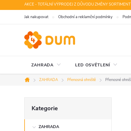
Přejít
AKCE - TOTÁLNÍ VÝPRODEJ Z DŮVODU ZMĚNY SORTIMENT
na
Jak nakupovat
Obchodní a reklamční podmínky
Podm
obsah
ZAHRADA
LED OSVĚTLENÍ
ZAHRADA
Přenosná ohniště
Přenosné ohniš
Domů
P
Přeskočit
Kategorie
kategorie
o
ZAHRADA