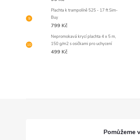
Plachta k trampolíně 525 - 17 ft Sim-
Buy
799 Kč
Nepromokavá krycí plachta 4 x 5 m,
150 g/m2 s osičkami pro uchycení
499 Kč
Z
á
p