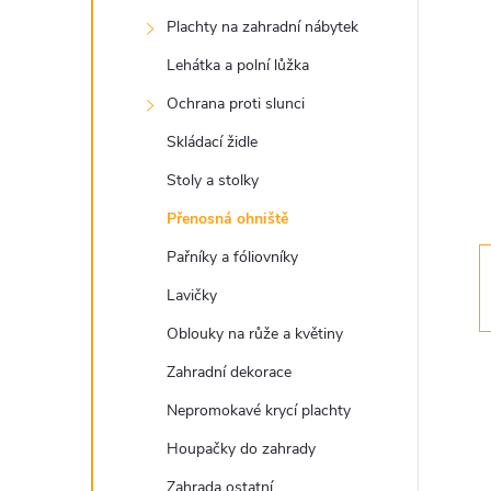
s
Plachty na zahradní nábytek
t
Lehátka a polní lůžka
r
Ochrana proti slunci
Skládací židle
a
Stoly a stolky
n
Přenosná ohniště
Pařníky a fóliovníky
n
Lavičky
í
Oblouky na růže a květiny
Zahradní dekorace
p
Nepromokavé krycí plachty
a
Houpačky do zahrady
Zahrada ostatní