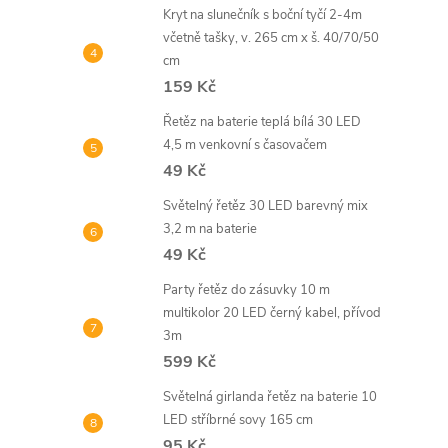
Kryt na slunečník s boční tyčí 2-4m
včetně tašky, v. 265 cm x š. 40/70/50
cm
159 Kč
Řetěz na baterie teplá bílá 30 LED
4,5 m venkovní s časovačem
49 Kč
Světelný řetěz 30 LED barevný mix
3,2 m na baterie
49 Kč
Party řetěz do zásuvky 10 m
multikolor 20 LED černý kabel, přívod
3m
599 Kč
Světelná girlanda řetěz na baterie 10
LED stříbrné sovy 165 cm
95 Kč