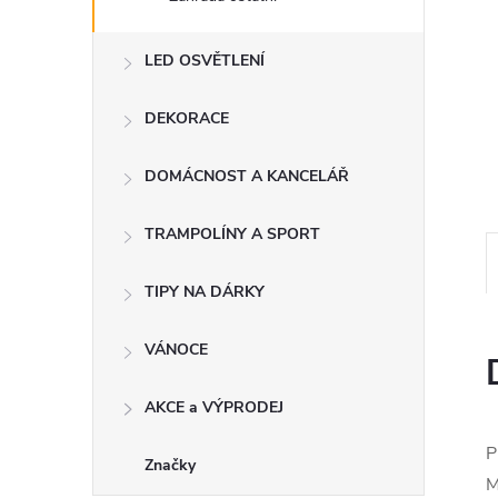
n
e
LED OSVĚTLENÍ
l
DEKORACE
DOMÁCNOST A KANCELÁŘ
TRAMPOLÍNY A SPORT
TIPY NA DÁRKY
VÁNOCE
AKCE a VÝPRODEJ
P
Značky
M