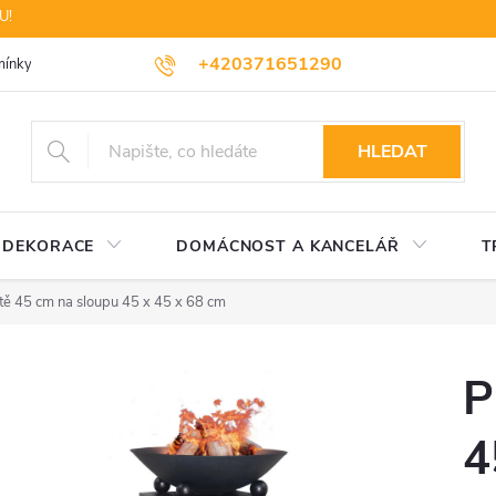
U!
+420371651290
ínky ochrany osobních údajů
Dopravné
Likvidace elektrozařízení
HLEDAT
DEKORACE
DOMÁCNOST A KANCELÁŘ
T
tě 45 cm na sloupu 45 x 45 x 68 cm
P
4