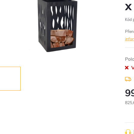
x
Kód 
Přen
info
Pol
V
9
825,
Měr
cena