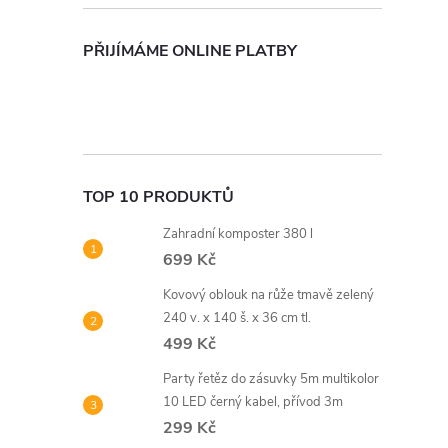
PŘIJÍMÁME ONLINE PLATBY
TOP 10 PRODUKTŮ
Zahradní komposter 380 l
699 Kč
Kovový oblouk na růže tmavě zelený
240 v. x 140 š. x 36 cm tl.
499 Kč
Party řetěz do zásuvky 5m multikolor
10 LED černý kabel, přívod 3m
299 Kč