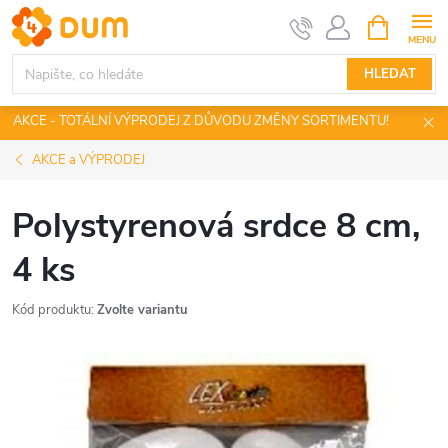
Přejít
NÁKUPNÍ
KOŠÍK
na
obsah
HLEDAT
AKCE - TOTÁLNÍ VÝPRODEJ Z DŮVODU ZMĚNY SORTIMENTU!
AKCE a VÝPRODEJ
Polystyrenová srdce 8 cm,
4 ks
Kód produktu:
Zvolte variantu