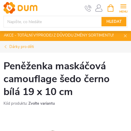
Přejít
NÁKUPNÍ
KOŠÍK
na
obsah
HLEDAT
AKCE - TOTÁLNÍ VÝPRODEJ Z DŮVODU ZMĚNY SORTIMENTU!
Dárky pro děti
Peněženka maskáčová
camouflage šedo černo
bílá 19 x 10 cm
Kód produktu:
Zvolte variantu