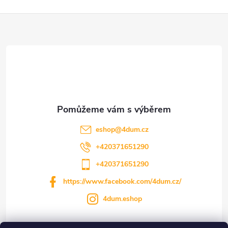
Z
á
p
a
t
eshop
@
4dum.cz
í
+420371651290
+420371651290
https://www.facebook.com/4dum.cz/
4dum.eshop