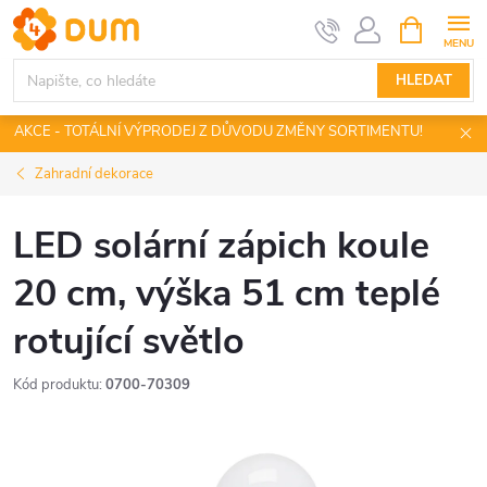
Přejít
NÁKUPNÍ
KOŠÍK
na
obsah
HLEDAT
AKCE - TOTÁLNÍ VÝPRODEJ Z DŮVODU ZMĚNY SORTIMENTU!
Zahradní dekorace
LED solární zápich koule
20 cm, výška 51 cm teplé
rotující světlo
Kód produktu:
0700-70309