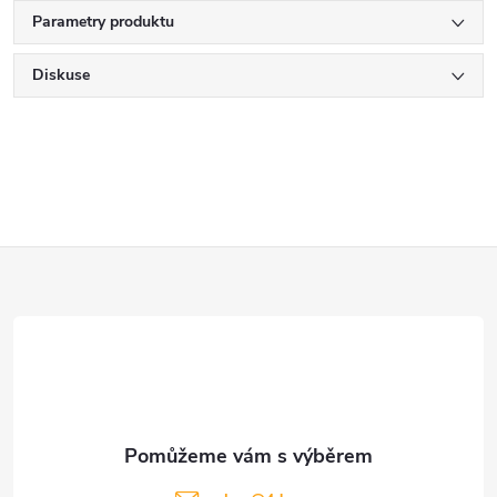
Parametry produktu
Diskuse
Z
á
p
a
t