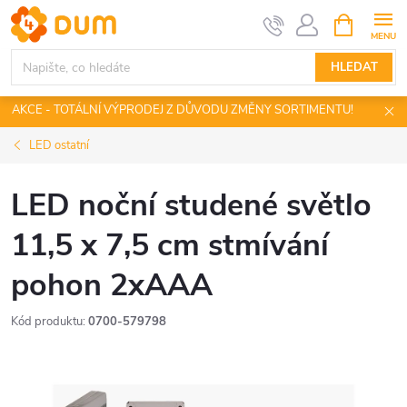
Přejít
NÁKUPNÍ
KOŠÍK
na
obsah
HLEDAT
AKCE - TOTÁLNÍ VÝPRODEJ Z DŮVODU ZMĚNY SORTIMENTU!
LED ostatní
LED noční studené světlo
11,5 x 7,5 cm stmívání
pohon 2xAAA
Kód produktu:
0700-579798