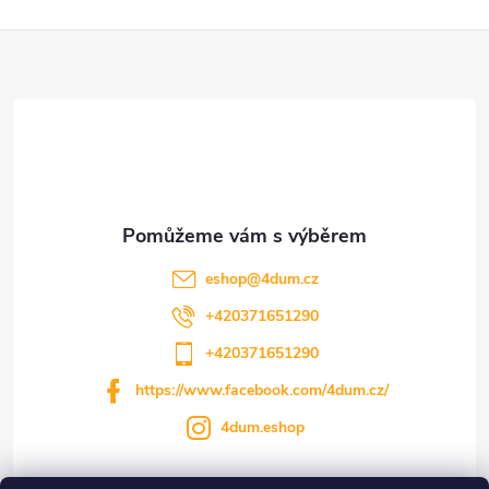
Z
á
p
a
t
eshop
@
4dum.cz
í
+420371651290
+420371651290
https://www.facebook.com/4dum.cz/
4dum.eshop