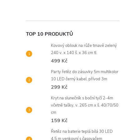
TOP 10 PRODUKTŮ
Kovový oblouk na růže tmavě zelený
240 v. x 140 š. x 36 cm tl.
499 Kč
Party řetěz do zásuvky 5m multikolor
10 LED černý kabel, přívod 3m
299 Kč
Kryt na slunečník s boční tyčí 2-4m
včetně tašky, v. 265 cm x š. 40/70/50
cm
159 Kč
Řetěz na baterie teplá bílá 30 LED
4,5 m venkovní s časovačem