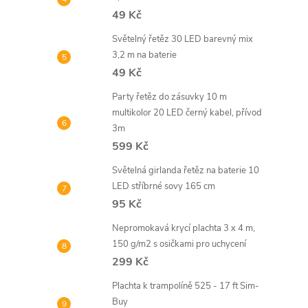
49 Kč
Světelný řetěz 30 LED barevný mix
3,2 m na baterie
49 Kč
Party řetěz do zásuvky 10 m
multikolor 20 LED černý kabel, přívod
3m
599 Kč
Světelná girlanda řetěz na baterie 10
LED stříbrné sovy 165 cm
95 Kč
Nepromokavá krycí plachta 3 x 4 m,
150 g/m2 s osičkami pro uchycení
299 Kč
Plachta k trampolíně 525 - 17 ft Sim-
Buy