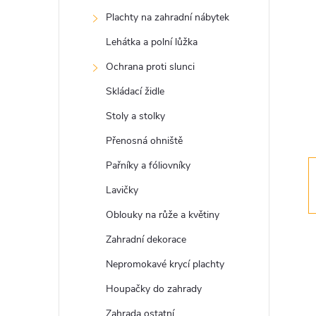
s
Plachty na zahradní nábytek
t
Lehátka a polní lůžka
r
Ochrana proti slunci
Skládací židle
a
Stoly a stolky
n
Přenosná ohniště
Pařníky a fóliovníky
n
Lavičky
í
Oblouky na růže a květiny
Zahradní dekorace
p
Nepromokavé krycí plachty
a
Houpačky do zahrady
Zahrada ostatní