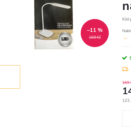
n
Kód 
–11 %
Nakl
169 Kč
169 
1
123,
Měr
cena