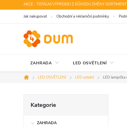
Přejít
AKCE - TOTÁLNÍ VÝPRODEJ Z DŮVODU ZMĚNY SORTIMENT
na
Jak nakupovat
Obchodní a reklamční podmínky
Podm
obsah
ZAHRADA
LED OSVĚTLENÍ
LED OSVĚTLENÍ
LED ostatní
LED lampička 
Domů
P
Přeskočit
Kategorie
kategorie
o
ZAHRADA