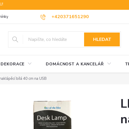
U!
+420371651290
ínky ochrany osobních údajů
Dopravné
Likvidace elektrozařízení
HLEDAT
DEKORACE
DOMÁCNOST A KANCELÁŘ
T
naklápěcí bílá 40 cm na USB
L
n