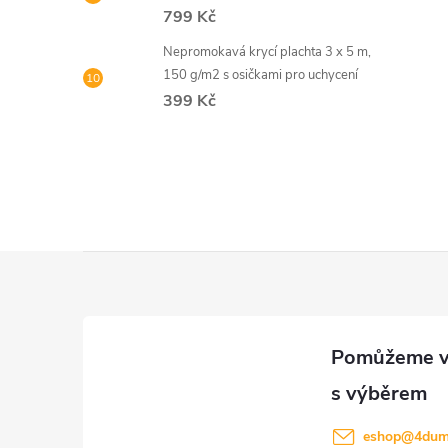
799 Kč
Nepromokavá krycí plachta 3 x 5 m,
150 g/m2 s osičkami pro uchycení
399 Kč
Z
á
p
a
eshop
@
4dum