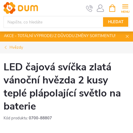
Přejít
NÁKUPNÍ
KOŠÍK
na
obsah
HLEDAT
AKCE - TOTÁLNÍ VÝPRODEJ Z DŮVODU ZMĚNY SORTIMENTU!
Hvězdy
LED čajová svíčka zlatá
vánoční hvězda 2 kusy
teplé plápolající světlo na
baterie
Kód produktu:
0700-88807