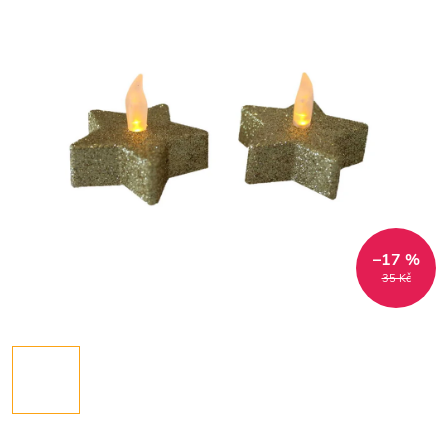
–17 %
35 Kč