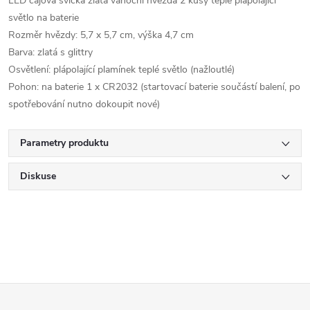
LED čajová svíčka zlatá vánoční hvězda 2 kusy teplé plápolající
světlo na baterie
Rozměr hvězdy: 5,7 x 5,7 cm, výška 4,7 cm
Barva: zlatá s glittry
Osvětlení: plápolající plamínek teplé světlo (nažloutlé)
Pohon: na baterie 1 x CR2032 (startovací baterie součástí balení, po
spotřebování nutno dokoupit nové)
Parametry produktu
Diskuse
Z