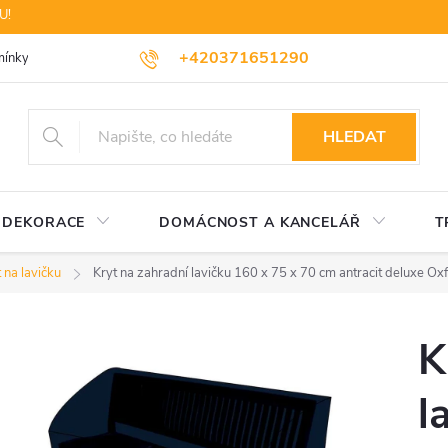
U!
+420371651290
ínky ochrany osobních údajů
Dopravné
Likvidace elektrozařízení
HLEDAT
DEKORACE
DOMÁCNOST A KANCELÁŘ
T
 na lavičku
Kryt na zahradní lavičku 160 x 75 x 70 cm antracit deluxe O
K
l