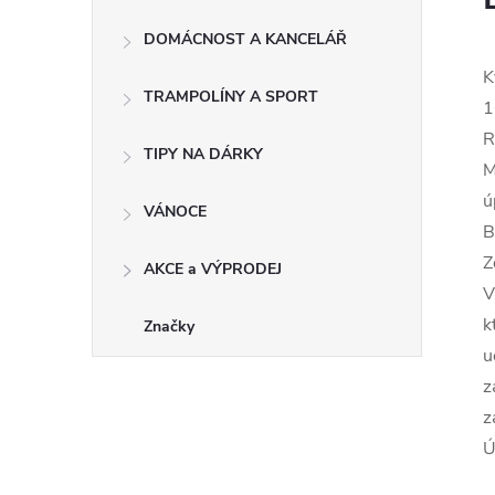
DOMÁCNOST A KANCELÁŘ
K
TRAMPOLÍNY A SPORT
1
R
TIPY NA DÁRKY
M
ú
VÁNOCE
B
Z
AKCE a VÝPRODEJ
V
k
Značky
u
z
z
Ú