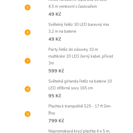
4,5 m venkovní s časovačem
49 Kč
Světelný řetěz 30 LED barevný mix
3,2 m na baterie
49 Kč
Party řetěz do zásuvky 10 m
multikolor 20 LED černý kabel, přívod
3m
599 Kč
Světelná girlanda řetěz na baterie 10
LED stříbrné sovy 165 cm
95 Kč
Plachta k trampolíně 525 - 17 ft Sim-
Buy
799 Kč
Nepromokavá krycí plachta 4 x 5 m,