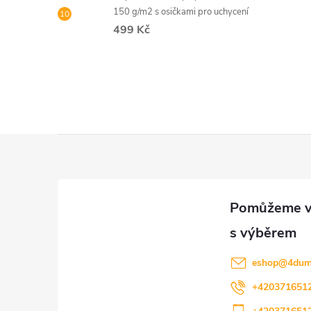
150 g/m2 s osičkami pro uchycení
499 Kč
Z
á
p
a
eshop
@
4dum
t
+420371651