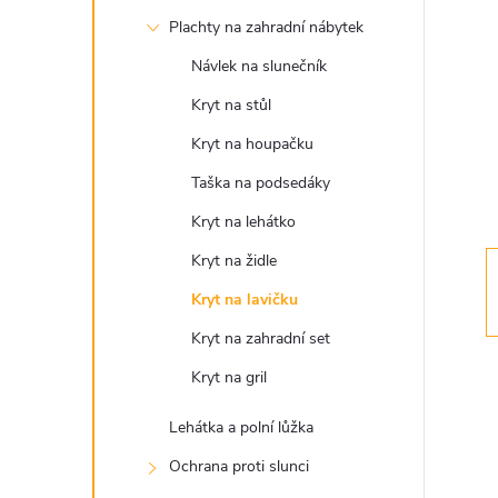
s
Plachty na zahradní nábytek
t
Návlek na slunečník
r
Kryt na stůl
Kryt na houpačku
a
Taška na podsedáky
n
Kryt na lehátko
Kryt na židle
n
Kryt na lavičku
í
Kryt na zahradní set
Kryt na gril
p
Lehátka a polní lůžka
a
Ochrana proti slunci