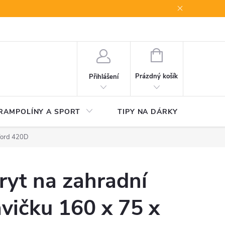
NÁKUPNÍ
KOŠÍK
Prázdný košík
Přihlášení
RAMPOLÍNY A SPORT
TIPY NA DÁRKY
V
xford 420D
ryt na zahradní
avičku 160 x 75 x