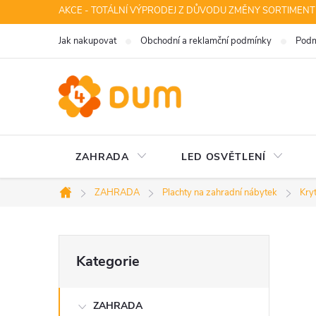
Přejít
AKCE - TOTÁLNÍ VÝPRODEJ Z DŮVODU ZMĚNY SORTIMENT
na
Jak nakupovat
Obchodní a reklamční podmínky
Podm
obsah
ZAHRADA
LED OSVĚTLENÍ
ZAHRADA
Plachty na zahradní nábytek
Kryt
Domů
P
Přeskočit
Kategorie
kategorie
o
ZAHRADA