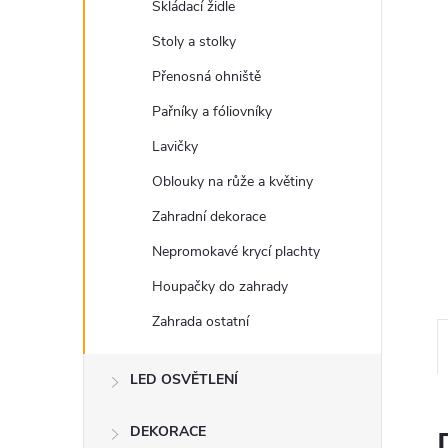
n
Skládací židle
Stoly a stolky
e
Přenosná ohniště
l
Pařníky a fóliovníky
Lavičky
Oblouky na růže a květiny
Zahradní dekorace
Nepromokavé krycí plachty
Houpačky do zahrady
Zahrada ostatní
LED OSVĚTLENÍ
DEKORACE