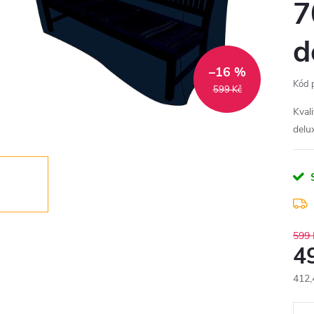
7
d
–16 %
Kód 
599 Kč
Kval
delu
599 
4
412,
Měr
cena