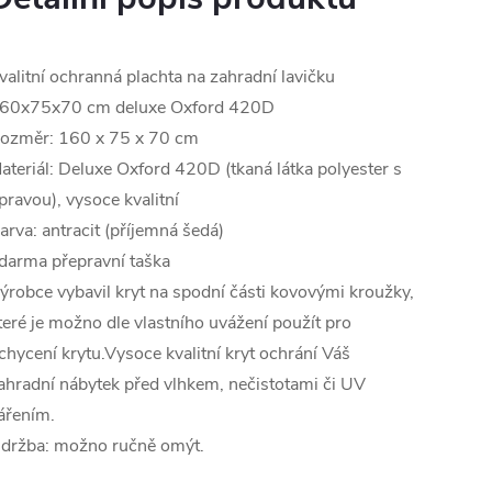
valitní ochranná plachta na zahradní lavičku
60x75x70 cm deluxe Oxford 420D
ozměr: 160 x 75 x 70 cm
ateriál: Deluxe Oxford 420D (tkaná látka polyester s
pravou), vysoce kvalitní
arva: antracit (příjemná šedá)
darma přepravní taška
ýrobce vybavil kryt na spodní části kovovými kroužky,
teré je možno dle vlastního uvážení použít pro
chycení krytu.Vysoce kvalitní kryt ochrání Váš
ahradní nábytek před vlhkem, nečistotami či UV
ářením.
držba: možno ručně omýt.