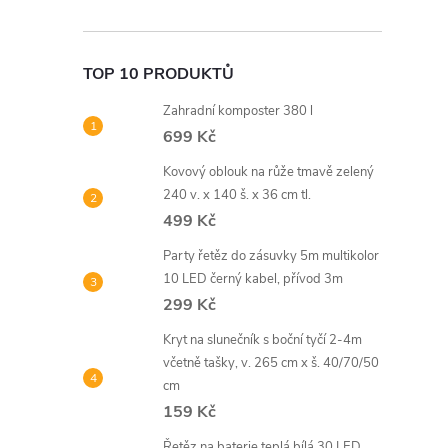
TOP 10 PRODUKTŮ
Zahradní komposter 380 l
699 Kč
Kovový oblouk na růže tmavě zelený
240 v. x 140 š. x 36 cm tl.
499 Kč
Party řetěz do zásuvky 5m multikolor
10 LED černý kabel, přívod 3m
299 Kč
Kryt na slunečník s boční tyčí 2-4m
včetně tašky, v. 265 cm x š. 40/70/50
cm
159 Kč
Řetěz na baterie teplá bílá 30 LED