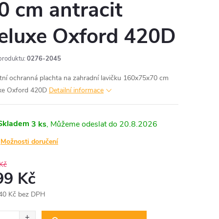
0 cm antracit
eluxe Oxford 420D
produktu:
0276-2045
itní ochranná plachta na zahradní lavičku 160x75x70 cm
xe Oxford 420D
Detailní informace
Skladem
3 ks
20.8.2026
Možnosti doručení
Kč
99 Kč
40 Kč bez DPH
ná
: