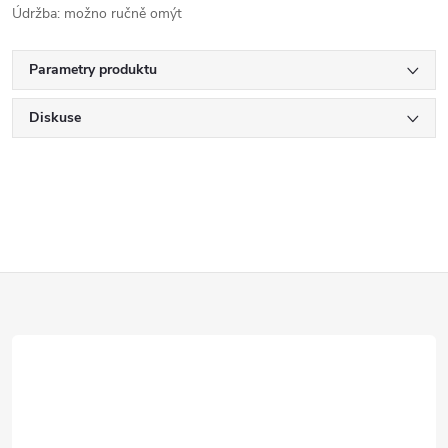
Údržba: možno ručně omýt
Parametry produktu
Diskuse
Z
á
p
a