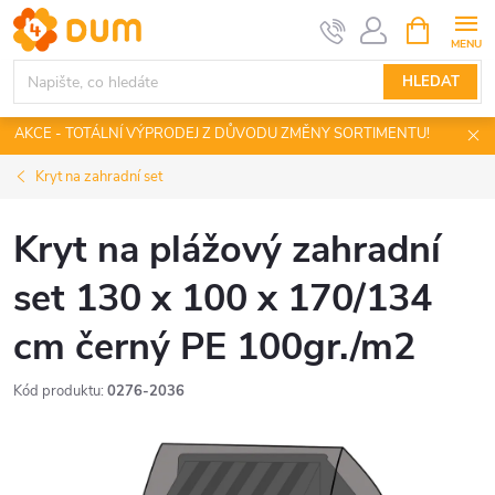
Přejít
NÁKUPNÍ
KOŠÍK
na
obsah
HLEDAT
AKCE - TOTÁLNÍ VÝPRODEJ Z DŮVODU ZMĚNY SORTIMENTU!
Kryt na zahradní set
Kryt na plážový zahradní
set 130 x 100 x 170/134
cm černý PE 100gr./m2
Kód produktu:
0276-2036